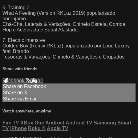
6. Training 3
What A Feeling (Version RKLuz 2019) popularizado
porTujamo
Chá-Chá, Laterais & Variações, Chinelo Estrela, Corrida
Hop e Acelerada e Squat Afastado.
7. Electric Intensive
Golden Boy (Remix RKLuz) popularizado por Loud Luxury
feat. Brando
Tesouras & Variações, Chinelo & Variações e Grupados.
Share with friends
Facebook
X
Email
Share on Facebook
Share on X
Share via Email
Watch anywhere, anytime
Fire TV
XBox One
Android
Android TV
Samsung Smart
TV
iPhone
Roku
®
Apple TV