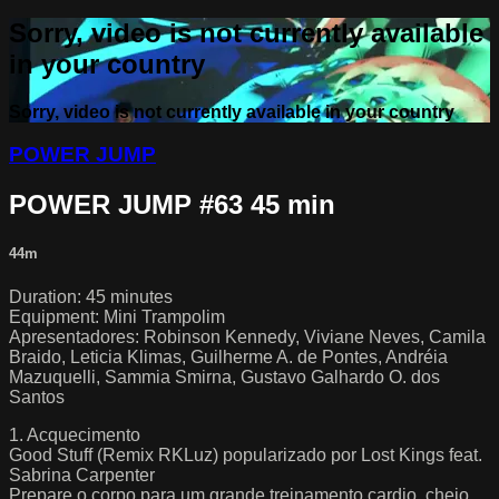
Sorry, video is not currently available
in your country
Sorry, video is not currently available in your country
POWER JUMP
POWER JUMP #63 45 min
44m
Duration: 45 minutes
Equipment: Mini Trampolim
Apresentadores: Robinson Kennedy, Viviane Neves, Camila
Braido, Leticia Klimas, Guilherme A. de Pontes, Andréia
Mazuquelli, Sammia Smirna, Gustavo Galhardo O. dos
Santos
1. Acquecimento
Good Stuff (Remix RKLuz) popularizado por Lost Kings feat.
Sabrina Carpenter
Prepare o corpo para um grande treinamento cardio, cheio