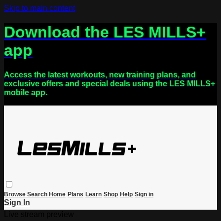
Skip to main content
Download the LES MILLS+
app
Access the latest workouts, new training plans, and
exclusive offers and special deals using the LES MILLS+
mobile app.
Browse
Search
Home
Plans
Learn
Shop
Help
Sign in
Sign In
Live stream preview