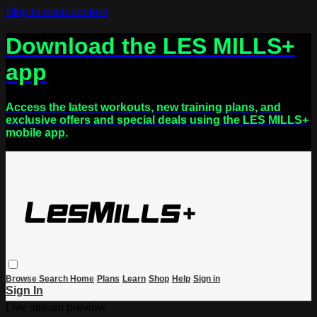
Skip to main content
Download the LES MILLS+
app
Access the latest workouts, new training plans, and
exclusive offers and special deals using the LES MILLS+
mobile app.
Browse
Search
Home
Plans
Learn
Shop
Help
Sign in
Sign In
Live stream preview