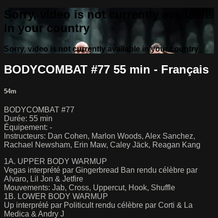
Sorry, video is not currently available
in your country
Sorry, video is not currently available in your country
BODYCOMBAT #77 55 min - Français
54m
BODYCOMBAT #77
Durée: 55 min
Équipement: -
Instructeurs: Dan Cohen, Marlon Woods, Alex Sanchez,
Rachael Newsham, Erin Maw, Caley Jäck, Reagan Kang
1A. UPPER BODY WARMUP
Vegas interprété par Gingerbread Ban rendu célèbre par
Alvaro, Lil Jon & Jetfire
Mouvements: Jab, Cross, Uppercut, Hook, Shuffle
1B. LOWER BODY WARMUP
Up interprété par Politicult rendu célèbre par Corti & La
Medica & Andry J