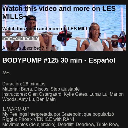
Watch this video and more on LES
MILLS+
Watch this video and more on LES MILLS+
Start your free trial
Already subscribed?
Sign in
BODYPUMP #125 30 min - Español
28m
Duración: 28 minutos
Material: Barra, Discos, Step ajustable
Instructores: Glen Ostergaard, Kylie Gates, Lunar Lu, Marlon
Woods, Amy Lu, Ben Main
1. WARM-UP
My Feelings interpretada por Gratepoint que popularizó
Riggi & Piros x VENIICE with RANI
Movimientos (de ejercicio): Deadlift, Deadrow, Triple Row,