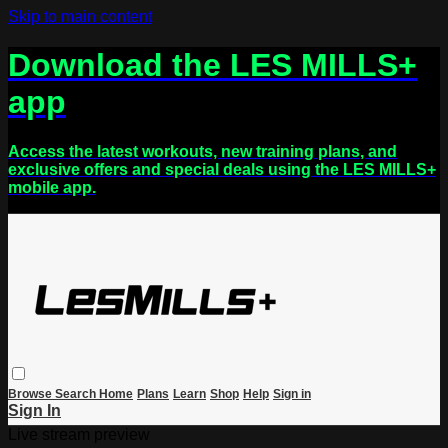
Skip to main content
Download the LES MILLS+
app
Access the latest workouts, new training plans, and
exclusive offers and special deals using the LES MILLS+
mobile app.
Browse
Search
Home
Plans
Learn
Shop
Help
Sign in
Sign In
Live stream preview