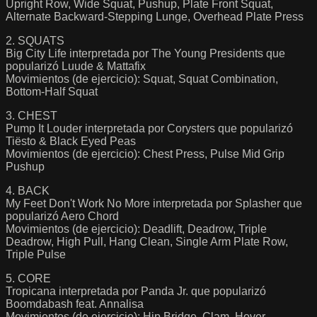
Upright Row, Wide Squat, Pushup, Plate Front Squat,
Alternate Backward-Stepping Lunge, Overhead Plate Press
2. SQUATS
Big City Life interpretada por The Young Presidents que
popularizó Luude & Mattafix
Movimientos (de ejercicio): Squat, Squat Combination,
Bottom-Half Squat
3. CHEST
Pump It Louder interpretada por Corysters que popularizó
Tiësto & Black Eyed Peas
Movimientos (de ejercicio): Chest Press, Pulse Mid Grip
Pushup
4. BACK
My Feet Don't Work No More interpretada por Splasher que
popularizó Aero Chord
Movimientos (de ejercicio): Deadlift, Deadrow, Triple
Deadrow, High Pull, Hang Clean, Single Arm Plate Row,
Triple Pulse
5. CORE
Tropicana interpretada por Panda Jr. que popularizó
Boomdabash feat. Annalisa
Movimientos (de ejercicio): Hip Bridge, Clam, Hover,