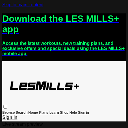
Skip to main content
Download the LES MILLS+
app
Access the latest workouts, new training plans, and
exclusive offers and special deals using the LES MILLS+
mobile app.
Browse
Search
Home
Plans
Learn
Shop
Help
Sign in
Sign In
Live stream preview