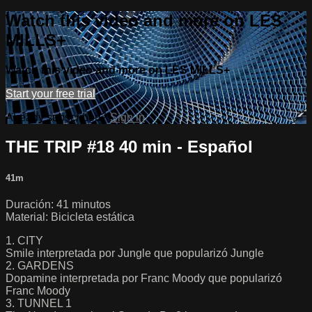
Watch this video and more on LES
MILLS+
Watch this video and more on LES MILLS+
Start your free trial
Already subscribed?
Sign in
THE TRIP #18 40 min - Español
41m
Duración: 41 minutos
Material: Bicicleta estática
1. CITY
Smile interpretada por Jungle que popularizó Jungle
2. GARDENS
Dopamine interpretada por Franc Moody que popularizó
Franc Moody
3. TUNNEL 1