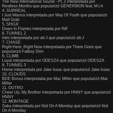
The New International Sound - Pt. 2 interpretada por
Restless Months que popularizó GENER8ION feat. M.I.A
4. SURREAL
I Just Wanna interpretada por Way Of Youth que popularizó
Mall Grab
5. SHOJI
Down In Flames interpretada por INF
6. TUNNEL 2
Intro interpretada por alt-J que popularizó alt-J
7. CHASE
Right Here, Right Now interpretada por There Goes que
popularizó Fatboy Slim
8. CLIMB
Loyal interpretada por ODESZA que popularizó ODESZA
9. TUNNEL 3
Home interpretada por Jake Isaac que popularizó Jake Isaac
10. CLOUDS
BDE Bonus interpretada por Mac Miller que popularizó Mac
Miller
11. OUTRO
Cheer Up, My Brother interpretada por HNNY que popularizó
HNNY
12. MONTAGE
Saku interpretada por Not On A Monday que popularizó Not
On A Monday