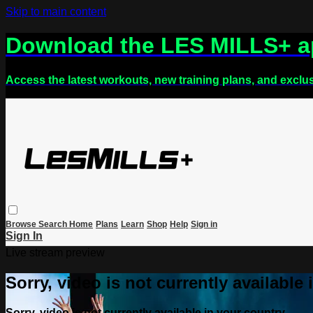
Skip to main content
Download the LES MILLS+ 
Access the latest workouts, new training plans, and exclu
Browse
Search
Home
Plans
Learn
Shop
Help
Sign in
Sign In
Live stream preview
Sorry, video is not currently available
Sorry, video is not currently available in your country