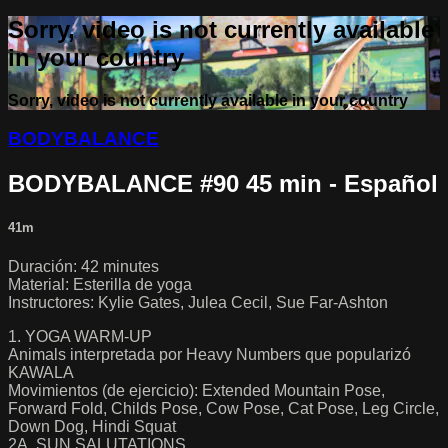
Sorry, video is not currently available
in your country
Sorry, video is not currently available in your country
BODYBALANCE
BODYBALANCE #90 45 min - Español
41m
Duración: 42 minutes
Material: Esterilla de yoga
Instructores: Kylie Gates, Julea Cecil, Sue Far-Ashton
1. YOGA WARM-UP
Animals interpretada por Heavy Numbers que popularizó
KAWALA
Movimientos (de ejercicio): Extended Mountain Pose,
Forward Fold, Childs Pose, Cow Pose, Cat Pose, Leg Circle,
Down Dog, Hindi Squat
2A. SUN SALUTATIONS