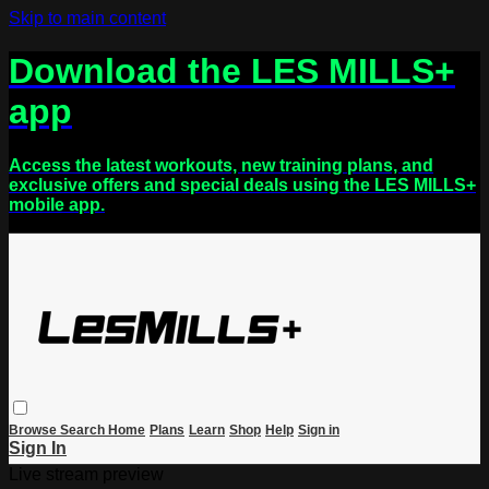
Skip to main content
Download the LES MILLS+
app
Access the latest workouts, new training plans, and
exclusive offers and special deals using the LES MILLS+
mobile app.
Browse
Search
Home
Plans
Learn
Shop
Help
Sign in
Sign In
Live stream preview