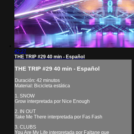
42:27
THE TRIP #29 40 min - Español
THE TRIP #29 40 min - Español
Duración: 42 minutos
Material: Bicicleta estática
1. SNOW
Grow interpretada por Nice Enough
2. IN OUT
Take Me There interpretada por Fas Fash
3. CLUBS
You Are My Life interpretada por Faltane que