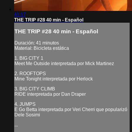
41:17
THE TRIP #28 40 min - Español
THE TRIP #28 40 min - Español
Duración: 41 minutos
Material: Bicicleta estática
1. BIG CITY 1
Meet Me Outside interpretada por Mick Martinez
2. ROOFTOPS
Mine Tonight interpretada por Herlock
3. BIG CITY CLIMB
RIDE interpretada por Dan Draper
4. JUMPS
E Go Betta interpretada por Veri Cherri que popularizó
Dele Sosimi
...