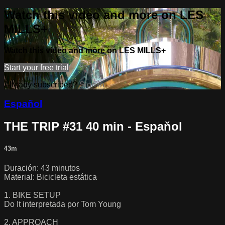
Watch this video and more on LES
MILLS+
Watch this video and more on LES MILLS+
Start your free trial
Already subscribed?
Sign in
Español
THE TRIP #31 40 min - Espaňol
43m
Duración: 43 minutos
Material: Bicicleta estática
1. BIKE SETUP
Do It interpretada por Tom Young
2. APPROACH