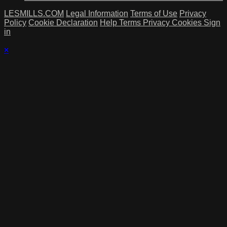
LESMILLS.COM
Legal Information
Terms of Use
Privacy
Policy
Cookie Declaration
Help
Terms
Privacy
Cookies
Sign
in
×