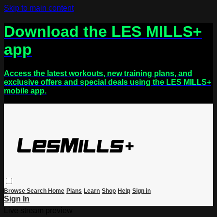
Skip to main content
Download the LES MILLS+
app
Access the latest workouts, new training plans, and
exclusive offers and special deals using the LES MILLS+
mobile app.
Browse
Search
Home
Plans
Learn
Shop
Help
Sign in
Sign In
Live stream preview