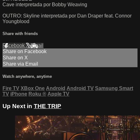
Cave interpretada por Bobby Weaving
OUTRO: Skyline interpretada por Dan Draper feat. Connor
Youngblood
Share with friends
Facebook
X
Email
Share on Facebook
Share on X
Share via Email
Watch anywhere, anytime
Fire TV
XBox One
Android
Android TV
Samsung Smart
TV
iPhone
Roku
®
Apple TV
Up Next in
THE TRIP