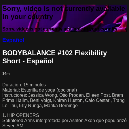
Sorry, video is not currently available
in your country
Sorry, video is not currently available in your country
Español
BODYBALANCE #102 Flexibility
Short - Español
14m
Duración: 15 minutos
Material: Esterilla de yoga (opcional)
Instructores: Jessica Wong, Otto Prodan, Eileen Post, Bram
Prima Halim, Berti Voigt, Khiran Huston, Caio Cestari, Trang
Le Thu, Elly Nunga, Marika Berninge
1. HIP OPENERS
Splintered Arms interpretada por Ashton Axon que popularizó
Seven AM