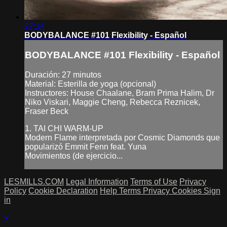
27:14
BODYBALANCE #101 Flexibility - Español
BODYBALANCE #101 Flexibility - Español
Duración: 27 minutos
Material: Esterilla de yoga (opcional)
Instructores: House Chaalane, Bram Prima Halim, Dr
Niko Viskari, Maggie Cheng, Rebecca Reznicek,
Fraser Beck
1. TAI CHI WARM-UP
Modern Flame interpretada por Cosmic Diamonds que
popularizó Emmit Fenn feat. Yuna
Movimientos (de ejercicio...
LESMILLS.COM
Legal Information
Terms of Use
Privacy
Policy
Cookie Declaration
Help
Terms
Privacy
Cookies
Sign
in
×