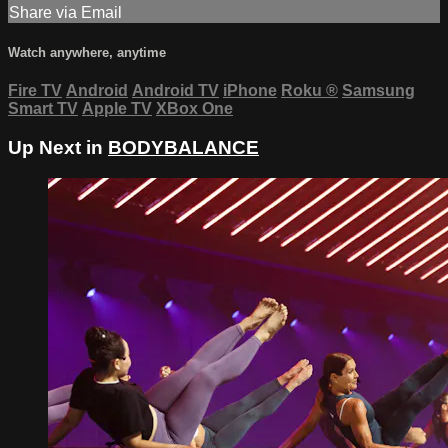
Share via Email
Watch anywhere, anytime
Fire TV
Android
Android TV
iPhone
Roku
®
Samsung
Smart TV
Apple TV
XBox One
Up Next in
BODYBALANCE