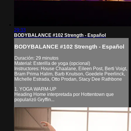
29:33
BODYBALANCE #102 Strength - Español
BODYBALANCE #102 Strength - Español
Duración: 29 minutos
Material: Esterilla de yoga (opcional)
Instructores: House Chaalane, Eileen Post, Berti Voigt,
Bram Prima Halim, Barb Knutson, Goedele Peerlinck,
Michelle Estrada, Otto Prodan, Stacy Dee Rathbone
1. YOGA WARM-UP
Heading Home interpretada por Hottentown que
popularizó Gryffin...