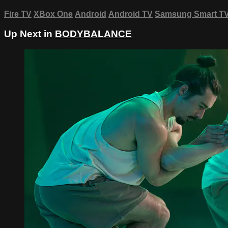
Fire TV
XBox One
Android
Android TV
Samsung Smart T
Up Next in
BODYBALANCE