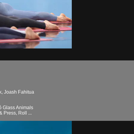
ck, Joash Fahitua
ó Glass Animals
 Press, Roll ...