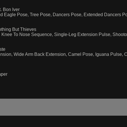
t. Bon Iver
ded Eagle Pose, Tree Pose, Dancers Pose, Extended Dancers P
othing But Thieves
 Knee To Nose Sequence, Single-Leg Extension Pulse, Shootou
ste
tension, Wide Arm Back Extension, Camel Pose, Iguana Pulse,
aper