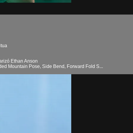
itua
larizó Ethan Anson
ded Mountain Pose, Side Bend, Forward Fold S...