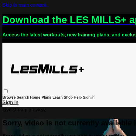
Skip to main content
Download the LES MILLS+ 
Access the latest workouts, new training plans, and exclu
Browse
Search
Home
Plans
Learn
Shop
Help
Sign in
Sign In
Live stream preview
Sorry, video is not currently available
Sorry, video is not currently available in your country