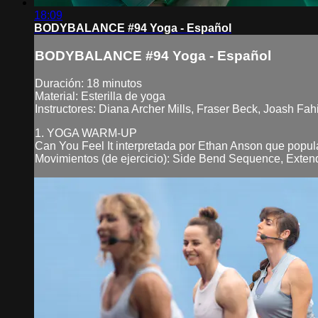
18:09
BODYBALANCE #94 Yoga - Español
BODYBALANCE #94 Yoga - Español
Duración: 18 minutos
Material: Esterilla de yoga
Instructores: Diana Archer Mills, Fraser Beck, Joash Fah
1. YOGA WARM-UP
Can You Feel It interpretada por Ethan Anson que popu
Movimientos (de ejercicio): Side Bend Sequence, Exten