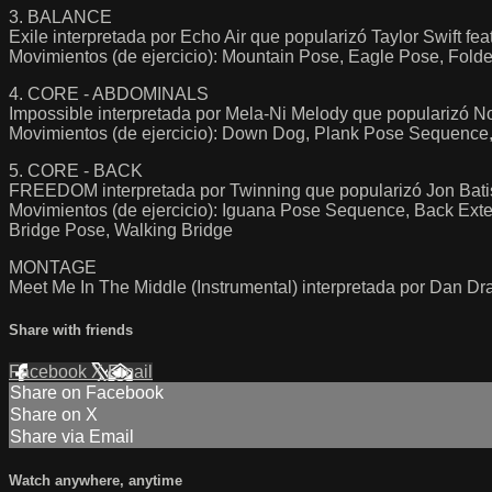
3. BALANCE
Exile interpretada por Echo Air que popularizó Taylor Swift fea
Movimientos (de ejercicio): Mountain Pose, Eagle Pose, Fol
4. CORE - ABDOMINALS
Impossible interpretada por Mela-Ni Melody que popularizó N
Movimientos (de ejercicio): Down Dog, Plank Pose Sequence,
5. CORE - BACK
FREEDOM interpretada por Twinning que popularizó Jon Bati
Movimientos (de ejercicio): Iguana Pose Sequence, Back Ex
Bridge Pose, Walking Bridge
MONTAGE
Meet Me In The Middle (Instrumental) interpretada por Dan Dr
Share with friends
Facebook
X
Email
Share on Facebook
Share on X
Share via Email
Watch anywhere, anytime