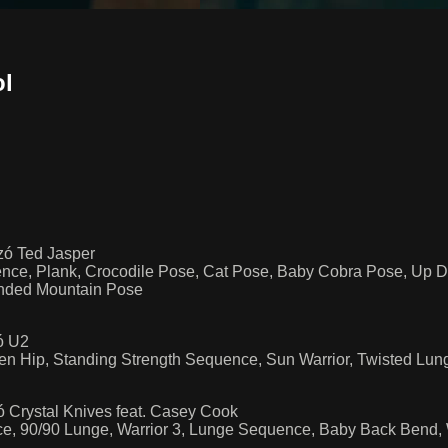
l
zó Ted Jasper
uence, Plank, Crocodile Pose, Cat Pose, Baby Cobra Pose, Up
ended Mountain Pose
zó U2
n Hip, Standing Strength Sequence, Sun Warrior, Twisted Lunge
ó Crystal Knives feat. Casey Cook
ce, 90/90 Lunge, Warrior 3, Lunge Sequence, Baby Back Bend, W