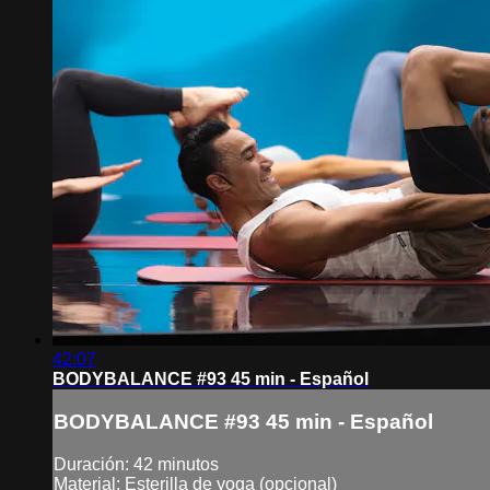
42:07
BODYBALANCE #93 45 min - Español
BODYBALANCE #93 45 min - Español
Duración: 42 minutos
Material: Esterilla de yoga (opcional)