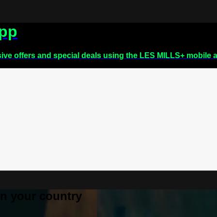
app
sive offers and special deals using the LES MILLS+ mobile 
 in your country