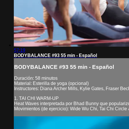
57:19
BODYBALANCE #93 55 min - Español
BODYBALANCE #93 55 min - Español
Duración: 58 minutos
Material: Esterilla de yoga (opcional)
Instructores: Diana Archer Mills, Kylie Gates, Fraser Be
1. TAI CHI WARM-UP
Heat Waves interpretada por Bhad Bunny que populariz
Movimientos (de ejercicio): Wide Wu Chi, Tai Chi Circle &