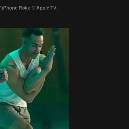
V
iPhone
Roku
®
Apple TV