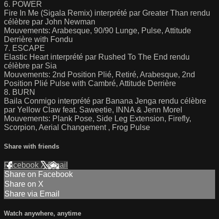
6. POWER
Fire In Me (Sigala Remix) interprété par Greater Than rendu
célèbre par John Newman
Mouvements: Arabesque, 90/90 Lunge, Pulse, Attitude
Derrière with Fondu
7. ESCAPE
Elastic Heart interprété par Rushed To The End rendu
célèbre par Sia
Mouvements: 2nd Position Plié, Retiré, Arabesque, 2nd
Position Plié Pulse with Cambré, Attitude Derrière
8. BURN
Baila Conmigo interprété par Banana Jenga rendu célèbre
par Yellow Claw feat. Saweetie, INNA & Jenn Morel
Mouvements: Plank Pose, Side Leg Extension, Firefly,
Scorpion, Aerial Changement , Frog Pulse
Share with friends
Facebook
X
Email
Share on Facebook
Share on X
Share via Email
Watch anywhere, anytime