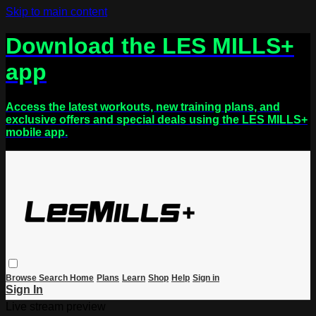
Skip to main content
Download the LES MILLS+
app
Access the latest workouts, new training plans, and
exclusive offers and special deals using the LES MILLS+
mobile app.
Browse
Search
Home
Plans
Learn
Shop
Help
Sign in
Sign In
Live stream preview