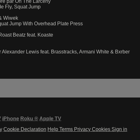
bre par Oh The Larceny
e Fly, Squat Jump
 & Wiwek
quat Jump With Overhead Plate Press
Roast Beatz feat. Koaste
ar Alexander Lewis feat. Brasstracks, Armani White & Bxrber
V
iPhone
Roku
®
Apple TV
y
Cookie Declaration
Help
Terms
Privacy
Cookies
Sign in