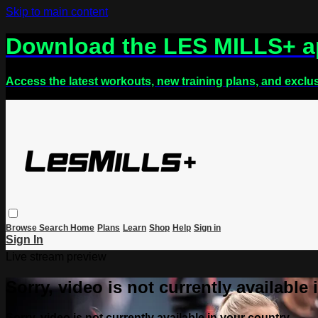
Skip to main content
Download the LES MILLS+ 
Access the latest workouts, new training plans, and exclu
Browse
Search
Home
Plans
Learn
Shop
Help
Sign in
Sign In
Live stream preview
Sorry, video is not currently available
Sorry, video is not currently available in your country