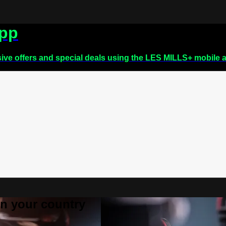
app
sive offers and special deals using the LES MILLS+ mobile 
 in your country