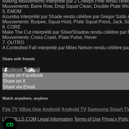
Making Mouvements interprété par 2 Cheeps Pete rendu célè
Mouvements: Barre Row, Drop Squat Clean, Double Plate Wid
5. EMOM
Azumba interprété par Shade rendu célèbre par Gregor Salto
Mouvements: Burpee, Squat Hold, Plate Squat Press, Jack, S
6. CORE
Make The Cut interprété par SilverShadow rendu célèbre par 
Mouvements: Cross Crawl, Plate Pulse, Hover
7. OUTRO
A Controlled Fall interprété par Miles Nelson rendu célèbre p
Share with friends
Facebook
X
Email
Share on Facebook
Share on X
Share via Email
Watch anywhere, anytime
Fire TV
XBox One
Android
Android TV
Samsung Smart T
LESMILLS.COM
Legal Information
Terms of Use
Privacy Polic