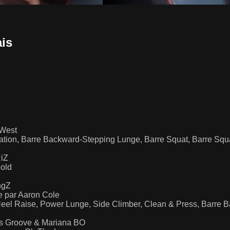
is
 West
tion, Barre Backward-Stepping Lunge, Barre Squat, Barre Squa
RiZ
Hold
ngZ
e par Aaron Cole
Heel Raise, Power Lunge, Side Climber, Clean & Press, Barre
y's Groove & Mariana BO