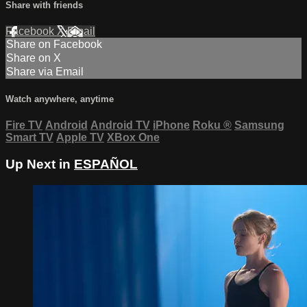
Share with friends
Facebook
X
Email
Share on Facebook
Share on X
Share via Email
Watch anywhere, anytime
Fire TV
Android
Android TV
iPhone
Roku
®
Samsung
Smart TV
Apple TV
XBox One
Up Next in
ESPAÑOL