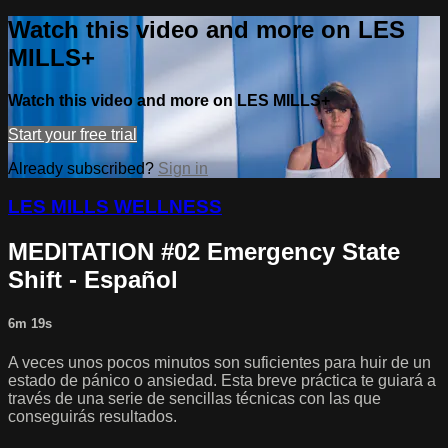
Watch this video and more on LES
MILLS+
Watch this video and more on LES MILLS+
Start your free trial
Already subscribed?
Sign in
LES MILLS WELLNESS
MEDITATION #02 Emergency State
Shift - Español
6m 19s
A veces unos pocos minutos son suficientes para huir de un
estado de pánico o ansiedad. Esta breve práctica te guiará a
través de una serie de sencillas técnicas con las que
conseguirás resultados.