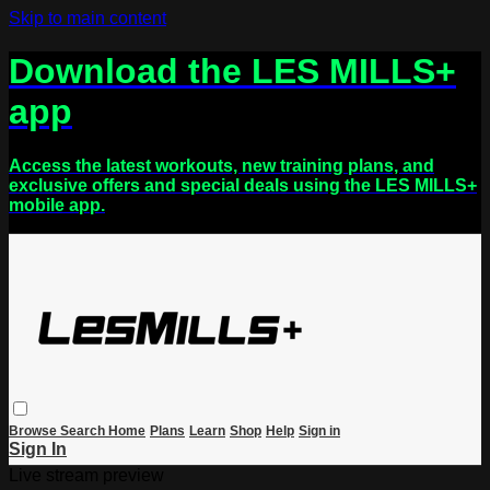
Skip to main content
Download the LES MILLS+
app
Access the latest workouts, new training plans, and
exclusive offers and special deals using the LES MILLS+
mobile app.
Browse
Search
Home
Plans
Learn
Shop
Help
Sign in
Sign In
Live stream preview