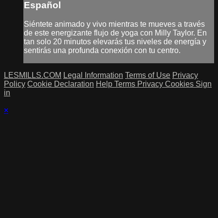
Español
Siéntete animado y vivo mientras te mueves a través
de este energizante flujo de yoga con Milly Taylor. En
tan solo 20 minutos elevarás tus niveles de energía y
sentirás una profunda conexión con tu centro.
LESMILLS.COM
Legal Information
Terms of Use
Privacy
Policy
Cookie Declaration
Help
Terms
Privacy
Cookies
Sign
in
×