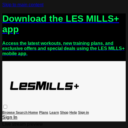
Skip to main content
Download the LES MILLS+
app
Access the latest workouts, new training plans, and
exclusive offers and special deals using the LES MILLS+
mobile app.
Browse
Search
Home
Plans
Learn
Shop
Help
Sign in
Sign In
Live stream preview