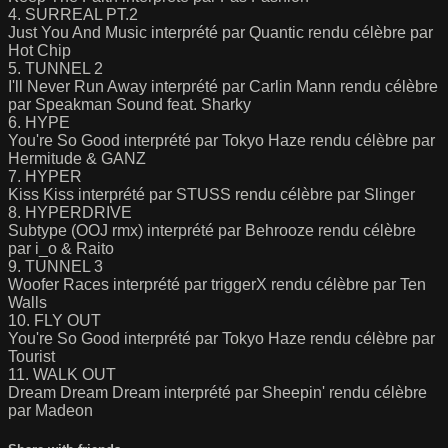
4. SURREAL PT.2
Just You And Music interprété par Quantic rendu célèbre par
Hot Chip
5. TUNNEL 2
I'll Never Run Away interprété par Carlin Mann rendu célèbre
par Speakman Sound feat. Sharky
6. HYPE
You're So Good interprété par Tokyo Haze rendu célèbre par
Hermitude & GANZ
7. HYPER
Kiss Kiss interprété par STUSS rendu célèbre par Slinger
8. HYPERDRIVE
Subtype (OOJ rmx) interprété par Behrooze rendu célèbre
par i_o & Raito
9. TUNNEL 3
Woofer Races interprété par triggerX rendu célèbre par Ten
Walls
10. FLY OUT
You're So Good interprété par Tokyo Haze rendu célèbre par
Tourist
11. WALK OUT
Dream Dream Dream interprété par Sheepin' rendu célèbre
par Madeon