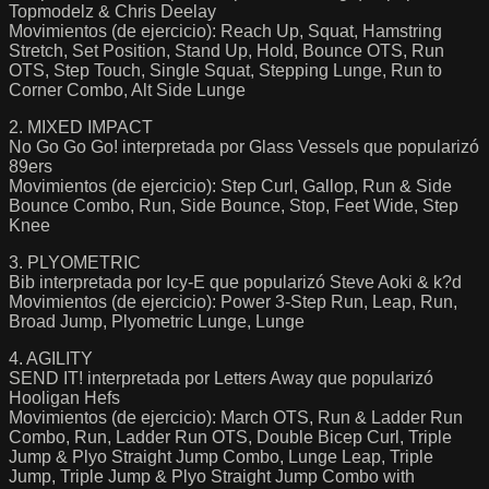
Topmodelz & Chris Deelay
Movimientos (de ejercicio): Reach Up, Squat, Hamstring
Stretch, Set Position, Stand Up, Hold, Bounce OTS, Run
OTS, Step Touch, Single Squat, Stepping Lunge, Run to
Corner Combo, Alt Side Lunge
2. MIXED IMPACT
No Go Go Go! interpretada por Glass Vessels que popularizó
89ers
Movimientos (de ejercicio): Step Curl, Gallop, Run & Side
Bounce Combo, Run, Side Bounce, Stop, Feet Wide, Step
Knee
3. PLYOMETRIC
Bib interpretada por Icy-E que popularizó Steve Aoki & k?d
Movimientos (de ejercicio): Power 3-Step Run, Leap, Run,
Broad Jump, Plyometric Lunge, Lunge
4. AGILITY
SEND IT! interpretada por Letters Away que popularizó
Hooligan Hefs
Movimientos (de ejercicio): March OTS, Run & Ladder Run
Combo, Run, Ladder Run OTS, Double Bicep Curl, Triple
Jump & Plyo Straight Jump Combo, Lunge Leap, Triple
Jump, Triple Jump & Plyo Straight Jump Combo with