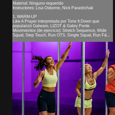
Material: Ninguno requerido
Instructores: Lisa Osborne, Nick Parashchak
1. WARM-UP
Like A Prayer interpretada por Tone It Down que
popularizó Galwaro, LIZOT & Gabry Ponte
Movimientos (de ejercicio): Stretch Sequence, Wide
Squat, Step Touch, Run OTS, Single Squat, Run F&...