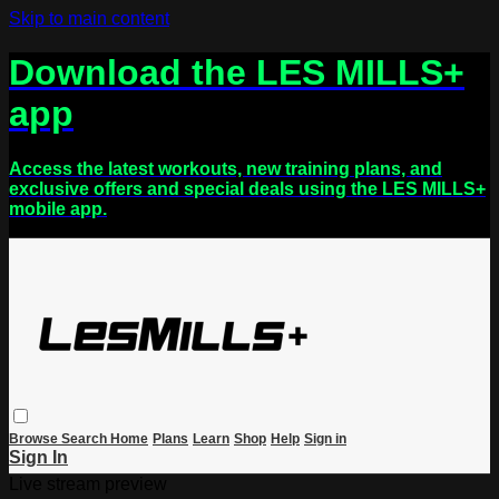
Skip to main content
Download the LES MILLS+
app
Access the latest workouts, new training plans, and
exclusive offers and special deals using the LES MILLS+
mobile app.
Browse
Search
Home
Plans
Learn
Shop
Help
Sign in
Sign In
Live stream preview