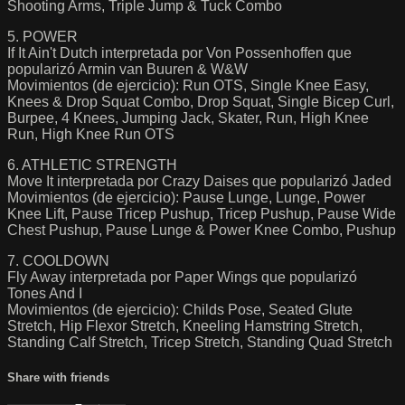
Shooting Arms, Triple Jump & Tuck Combo
5. POWER
If It Ain't Dutch interpretada por Von Possenhoffen que
popularizó Armin van Buuren & W&W
Movimientos (de ejercicio): Run OTS, Single Knee Easy,
Knees & Drop Squat Combo, Drop Squat, Single Bicep Curl,
Burpee, 4 Knees, Jumping Jack, Skater, Run, High Knee
Run, High Knee Run OTS
6. ATHLETIC STRENGTH
Move It interpretada por Crazy Daises que popularizó Jaded
Movimientos (de ejercicio): Pause Lunge, Lunge, Power
Knee Lift, Pause Tricep Pushup, Tricep Pushup, Pause Wide
Chest Pushup, Pause Lunge & Power Knee Combo, Pushup
7. COOLDOWN
Fly Away interpretada por Paper Wings que popularizó
Tones And I
Movimientos (de ejercicio): Childs Pose, Seated Glute
Stretch, Hip Flexor Stretch, Kneeling Hamstring Stretch,
Standing Calf Stretch, Tricep Stretch, Standing Quad Stretch
Share with friends