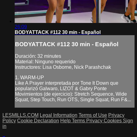
26:09
BODYATTACK #112 30 min - Español
BODYATTACK #112 30 min - Español
Duración: 32 minutes
Material: Ninguno requerido
Instructores: Lisa Osborne, Nick Parashchak
1. WARM-UP
Like A Prayer interpretada por Tone It Down que
popularizó Galwaro, LIZOT & Gabry Ponte
Movimientos (de ejercicio): Stretch Sequence, Wide
Squat, Step Touch, Run OTS, Single Squat, Run F&...
LESMILLS.COM
Legal Information
Terms of Use
Privacy
Policy
Cookie Declaration
Help
Terms
Privacy
Cookies
Sign
in