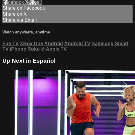
Facebook
X
Email
Share on Facebook
Share on X
Share via Email
Watch anywhere, anytime
Fire TV
XBox One
Android
Android TV
Samsung Smart
TV
iPhone
Roku
®
Apple TV
Up Next in
Español