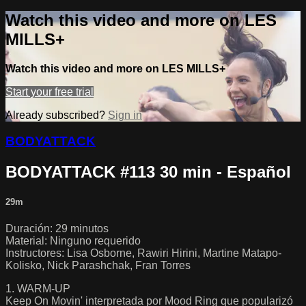
Watch this video and more on LES
MILLS+
Watch this video and more on LES MILLS+
Start your free trial
Already subscribed?
Sign in
BODYATTACK
BODYATTACK #113 30 min - Español
29m
Duración: 29 minutos
Material: Ninguno requerido
Instructores: Lisa Osborne, Rawiri Hirini, Martine Matapo-
Kolisko, Nick Parashchak, Fran Torres
1. WARM-UP
Keep On Movin' interpretada por Mood Ring que popularizó