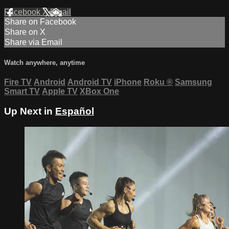
Facebook
X
Email
Share on Facebook
Share on X
Share via Email
Watch anywhere, anytime
Fire TV
Android
Android TV
iPhone
Roku
®
Samsung
Smart TV
Apple TV
XBox One
Up Next in
Español