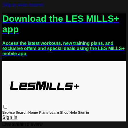
Skip to main content
Download the LES MILLS+
app
Access the latest workouts, new training plans, and
exclusive offers and special deals using the LES MILLS+
mobile app.
Browse
Search
Home
Plans
Learn
Shop
Help
Sign in
Sign In
Live stream preview