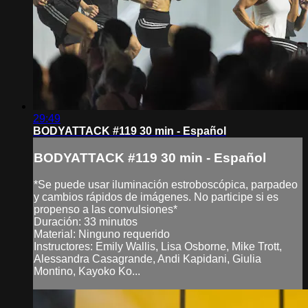
29:49
BODYATTACK #119 30 min - Español
BODYATTACK #119 30 min - Español
*Se puede usar iluminación estroboscópica, parpadeo
y cambios rápidos de imágenes. No participe si es
propenso a las convulsiones*
Duración: 33 minutos
Material: Ninguno requerido
Instructores: Emily Wallis, Lisa Osborne, Mike Trott,
Alessandra Casagrande, Andi Kapidani, Giulia
Montino, Kayoko Ko...