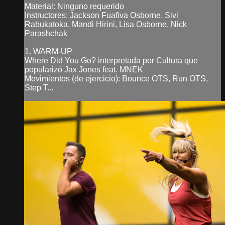
Material: Ninguno requerido
Instructores: Jackson Fuafiva Osborne, Sivi
Rabukatoka, Mandi Hirini, Lisa Osborne, Nick
Parashchak
1. WARM-UP
Where Did You Go? interpretada por Cultura que
popularizó Jax Jones feat. MNEK
Movimientos (de ejercicio): Bounce OTS, Run OTS,
Step T...