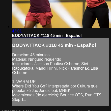
43:01
BODYATTACK #118 45 min - Espaňol
BODYATTACK #118 45 min - Espaňol
Duración: 43 minutos
Material: Ninguno requerido
Instructores: Jackson Fuafiva Osborne, Sivi
Rabukatoka, Mandi Hirini, Nick Parashchak, Lisa
Osborne
1. WARM-UP
Where Did You Go? interpretada por Cultura que
popularizó Jax Jones feat. MNEK
Movimientos (de ejercicio): Bounce OTS, Run OTS,
Step T...