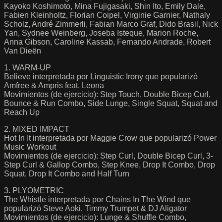
Kayoko Koshimoto, Mina Fujigasaki, Shin Ito, Emily Dale,
Fabien Kleinholtz, Florian Coipel, Virginie Garnier, Nathaly
Scholz, André Zimmerli, Fabian Marco Graf, Dido Brasil, Nick
Yan, Sydnee Weinberg, Joseba Isteque, Marion Roche,
Anna Gibson, Caroline Kassab, Fernando Andrade, Robert
Van Dieën
1. WARM-UP
Believe interpretada por Linguistic Irony que popularizó
Amfree & Ampris feat. Leona
Movimientos (de ejercicio): Step Touch, Double Bicep Curl,
Bounce & Run Combo, Side Lunge, Single Squat, Squat and
Reach Up
2. MIXED IMPACT
Hot In It interpretada por Maggie Crow que popularizó Power
Music Workout
Movimientos (de ejercicio): Step Curl, Double Bicep Curl, 3-
Step Curl & Gallop Combo, Step Knee, Drop It Combo, Drop
Squat, Drop It Combo and Half Turn
3. PLYOMETRIC
The Whistle interpretada por Chains In The Wind que
popularizó Steve Aoki, Timmy Trumpet & DJ Aligator
Movimientos (de ejercicio): Lunge & Shuffle Combo,