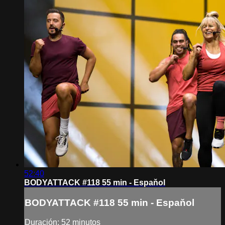
52:40
BODYATTACK #118 55 min - Espaňol
BODYATTACK #118 55 min - Espaňol
Duración: 52 minutos