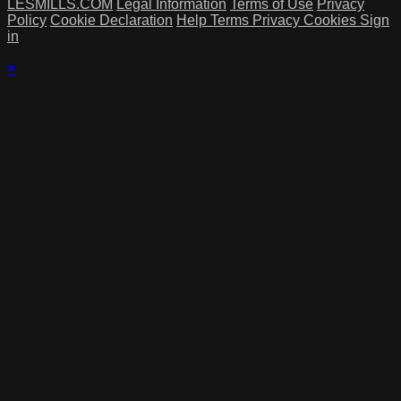
LESMILLS.COM
Legal Information
Terms of Use
Privacy
Policy
Cookie Declaration
Help
Terms
Privacy
Cookies
Sign
in
×