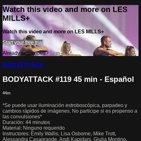
Watch this video and more on LES
MILLS+
Watch this video and more on LES MILLS+
Start your free trial
Already subscribed?
Sign in
BODYATTACK
BODYATTACK #119 45 min - Español
44m
*Se puede usar iluminación estroboscópica, parpadeo y
cambios rápidos de imágenes. No participe si es propenso a
las convulsiones*
Duración: 44 minutos
Material: Ninguno requerido
Instructores: Emily Wallis, Lisa Osborne, Mike Trott,
Alessandra Casagrande, Andi Kapidani, Giulia Montino,