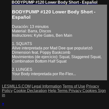
BODYPUMP #120 Lower Body Short - Español
BODYPUMP #120 Lower Body Short -
Español
Duración: 13 minutos
Material: Barra, Discos
Instructores: Kylie Gates, Ben Main
1. SQUATS
Alive interpretada por Mad Dee que popularizó
Dimension feat. Poppy Baskcomb
Movimientos (de ejercicio): Squat, Staggered Squat,
Combination Bottom Half Squat
2. LUNGES
Your Body interpretada por Re-Flex...
LESMILLS.COM
Legal Information
Terms of Use
Privacy
Policy
Cookie Declaration
Help
Terms
Privacy
Cookies
Sign
in
×