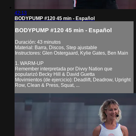
42:13
BODYPUMP #120 45 min - Español
BODYPUMP #120 45 min - Español
Duración: 43 minutos
Material: Barra, Discos, Step ajustable
Instructores: Glen Ostergaard, Kylie Gates, Ben Main
1. WARM-UP
Remember interpretada por Divvy Nation que
popularizó Becky Hill & David Guetta
Movimientos (de ejercicio): Deadlift, Deadrow, Upright
Row, Clean & Press, Squat, ...