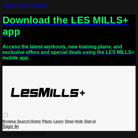
Skip to main content
Download the LES MILLS+
app
Access the latest workouts, new training plans, and
exclusive offers and special deals using the LES MILLS+
mobile app.
Browse
Search
Home
Plans
Learn
Shop
Help
Sign in
Sign In
Live stream preview