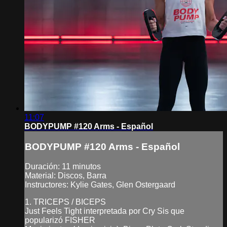
11:07
BODYPUMP #120 Arms - Español
BODYPUMP #120 Arms - Español
Duración: 11 minutos
Material: Discos, Barra
Instructores: Kylie Gates, Glen Ostergaard
1. TRICEPS / BICEPS
Just Feels Tight interpretada por Cry Sis que
popularizó FISHER