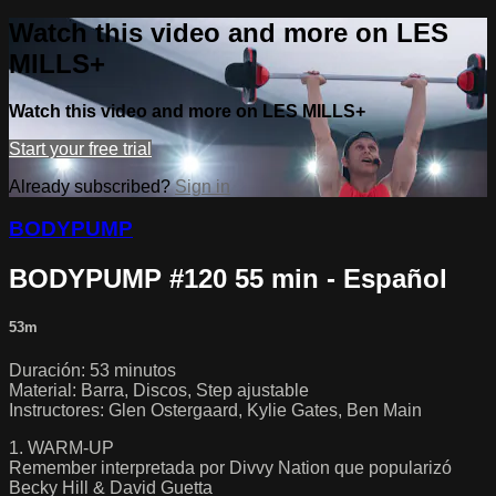
Watch this video and more on LES
MILLS+
Watch this video and more on LES MILLS+
Start your free trial
Already subscribed?
Sign in
BODYPUMP
BODYPUMP #120 55 min - Español
53m
Duración: 53 minutos
Material: Barra, Discos, Step ajustable
Instructores: Glen Ostergaard, Kylie Gates, Ben Main
1. WARM-UP
Remember interpretada por Divvy Nation que popularizó
Becky Hill & David Guetta