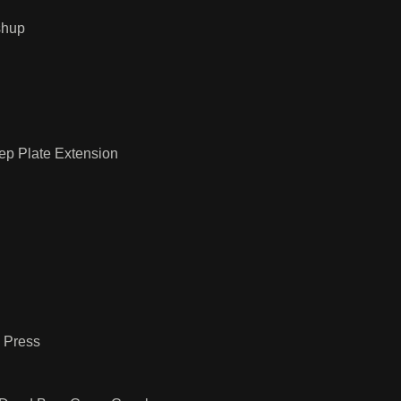
shup
ep Plate Extension
h Press