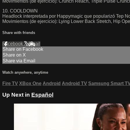
Movimientos (de ejercicio): Crunch Reach, Triple Pulse Crun
10. COOLDOWN
Headlock interpretada por Happymagic que popularizó Tep No
Movimientos (de ejercicio): Lying Lower Back Stretch, Hip Open
Share with friends
Facebook
X
Email
Share on Facebook
Share on X
Share via Email
Watch anywhere, anytime
Fire TV
XBox One
Android
Android TV
Samsung Smart T
Up Next in
Español