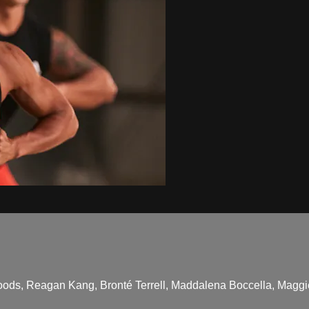
 Woods, Reagan Kang, Bronté Terrell, Maddalena Boccella, Mag