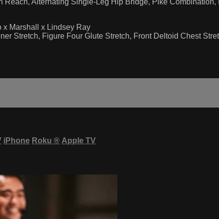
ch Reach, Alternating Single-Leg Hip Bridge, Pike Combination
 x Marshall x Lindsey Ray
er Stretch, Figure Four Glute Stretch, Front Deltoid Chest Stre
V
iPhone
Roku
®
Apple TV