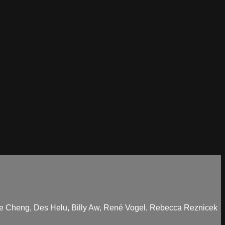
gie Cheng, Des Helu, Billy Aw, René Vogel, Rebecca Reznicek