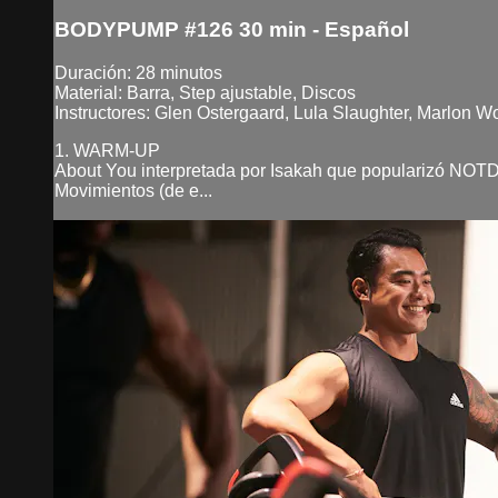
BODYPUMP #126 30 min - Español
Duración: 28 minutos
Material: Barra, Step ajustable, Discos
Instructores: Glen Ostergaard, Lula Slaughter, Marlon
1. WARM-UP
About You interpretada por Isakah que popularizó NOTD 
Movimientos (de e...