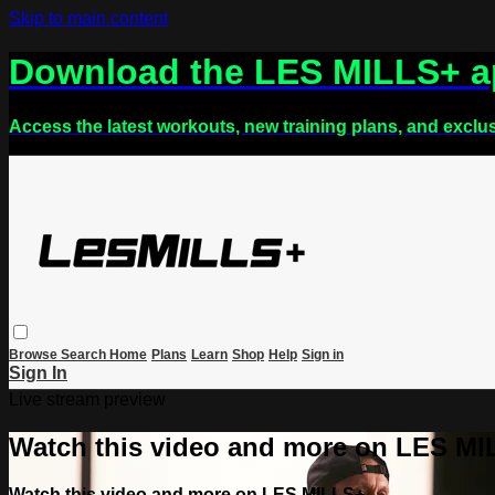
Skip to main content
Download the LES MILLS+ 
Access the latest workouts, new training plans, and exclu
Browse
Search
Home
Plans
Learn
Shop
Help
Sign in
Sign In
Live stream preview
Watch this video and more on LES M
Watch this video and more on LES MILLS+