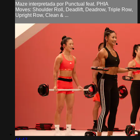
Maze interpretada por Punctual feat. PHIA
Moves: Shoulder Roll, Deadlift, Deadrow, Triple Row,
Upright Row, Clean & ...
44:47