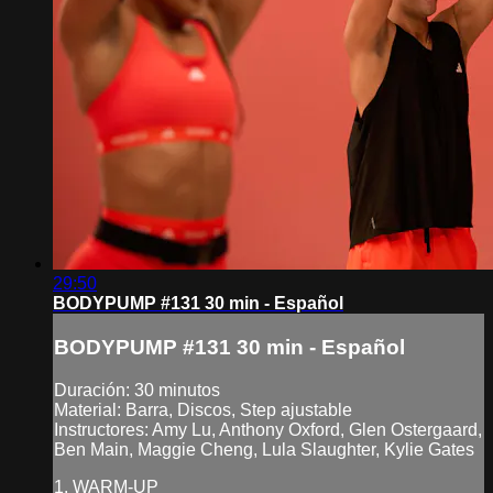
29:50
BODYPUMP #131 30 min - Español
BODYPUMP #131 30 min - Español
Duración: 30 minutos
Material: Barra, Discos, Step ajustable
Instructores: Amy Lu, Anthony Oxford, Glen Ostergaard,
Ben Main, Maggie Cheng, Lula Slaughter, Kylie Gates
1. WARM-UP