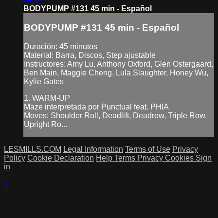
BODYPUMP #131 45 min - Español
BODYPUMP #131 45 min - Español
Duración: 45 minutos
Material: Barra, Discos, Step ajustable
Instructores: Amy Lu, Anthony Oxford, Glen Ostergaard,
Ben Main, Maggie Cheng, Lula Slaughter, Honey Wu,
Kylie Gates
1. WARM-UP
Maze interpretada por Punctual feat. PHIA
Moves: Shoulder Roll, Deadlift, Deadrow, Triple Row,
Upright Ro...
LESMILLS.COM
Legal Information
Terms of Use
Privacy
Policy
Cookie Declaration
Help
Terms
Privacy
Cookies
Sign
in
×