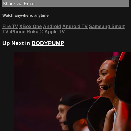
Share via Email
Watch anywhere, anytime
Fire TV
XBox One
Android
Android TV
Samsung Smart
TV
iPhone
Roku
®
Apple TV
Up Next in
BODYPUMP