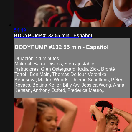
54:49
BODYPUMP #132 55 min - Español
BODYPUMP #132 55 min - Español
Duración: 54 minutos
Material: Barra, Discos, Step ajustable
Instructores: Glen Ostergaard, Katja Zick, Bronté
Terrell, Ben Main, Thomas Delfour, Veronika
Benesova, Marlon Woods, Thiemo Schultens, Péter
Kovács, Bettina Keller, Billy Aw, Jessica Wong, Anna
Kerstan, Anthony Oxford, Frederica Mauro,...