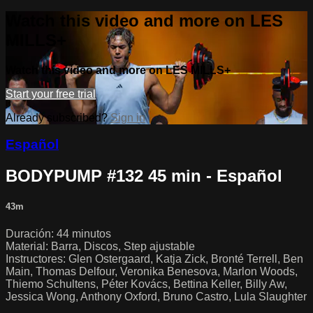
Watch this video and more on LES
MILLS+
Watch this video and more on LES MILLS+
Start your free trial
Already subscribed?
Sign in
Español
BODYPUMP #132 45 min - Español
43m
Duración: 44 minutos
Material: Barra, Discos, Step ajustable
Instructores: Glen Ostergaard, Katja Zick, Bronté Terrell, Ben
Main, Thomas Delfour, Veronika Benesova, Marlon Woods,
Thiemo Schultens, Péter Kovács, Bettina Keller, Billy Aw,
Jessica Wong, Anthony Oxford, Bruno Castro, Lula Slaughter