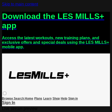
Skip to main content
Download the LES MILLS+
app
Access the latest workouts, new training plans, and
exclusive offers and special deals using the LES MILLS+
mobile app.
Browse
Search
Home
Plans
Learn
Shop
Help
Sign in
Sign In
Live stream preview