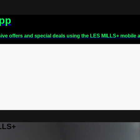
app
sive offers and special deals using the LES MILLS+ mobile 
ILLS+