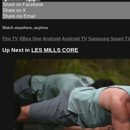
Share on Facebook
Share on X
Share via Email
Watch anywhere, anytime
Fire TV
XBox One
Android
Android TV
Samsung Smart T
Up Next in
LES MILLS CORE