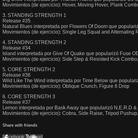
Movimientos (de ejercicio): Hover, Moving Hover, Plank Comb
3. STANDING STRENGTH 1
Release #35
Natural Blues interpretada por Flowers Of Doom que popular
Movimientos (de ejercicio): Single Leg Squat and Alternating R
4. STANDING STRENGTH 2
Release #34
Island interpretada por Give Of Quake que popularizó Fuse 
Movimientos (de ejercicio): Side Step & Resisted Kick Combo
5. CORE STRENGTH 2
Release #36
Wild Like The Wind interpretada por Time Below que populari
Movimientos (de ejercicio): Oblique Crunch, Figure 8 Drop
6. CORE STRENGTH 3
Release #37
Lemon interpretada por Bask Away que popularizó N.E.R.D &
Movimientos (de ejercicio): Cobra, Side Raise, Tripod Pushu
Share with friends
Facebook
X
Email