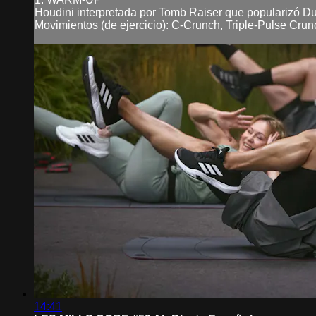
Houdini interpretada por Tomb Raiser que popularizó D
Movimientos (de ejercicio): C-Crunch, Triple-Pulse Crunc
14:41