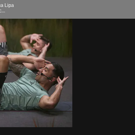
ua Lipa
...