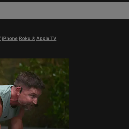
V
iPhone
Roku
®
Apple TV