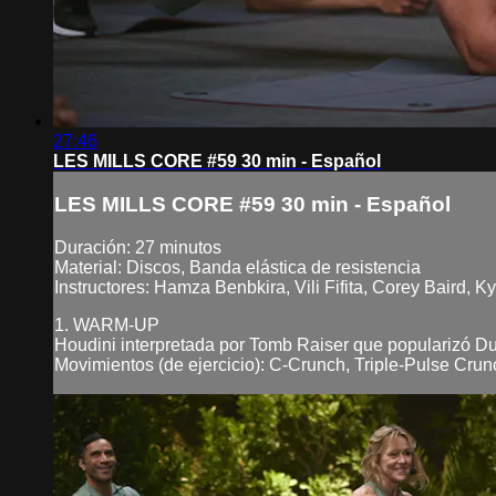
27:46
LES MILLS CORE #59 30 min - Español
LES MILLS CORE #59 30 min - Español
Duración: 27 minutos
Material: Discos, Banda elástica de resistencia
Instructores: Hamza Benbkira, Vili Fifita, Corey Baird, 
1. WARM-UP
Houdini interpretada por Tomb Raiser que popularizó D
Movimientos (de ejercicio): C-Crunch, Triple-Pulse Crunc