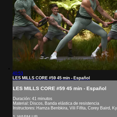
40:53
LES MILLS CORE #59 45 min - Español
LES MILLS CORE #59 45 min - Español
Duración: 41 minutos
Material: Discos, Banda elástica de resistencia
Instructores: Hamza Benbkira, Vili Fifita, Corey Baird, 
1. WARM-UP