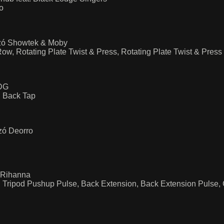
o
izó Showtek & Moby
ow, Rotating Plate Twist & Press, Rotating Plate Twist & Press 
ODG
, Back Tap
zó Deorro
 Rihanna
p, Tripod Pushup Pulse, Back Extension, Back Extension Pulse,