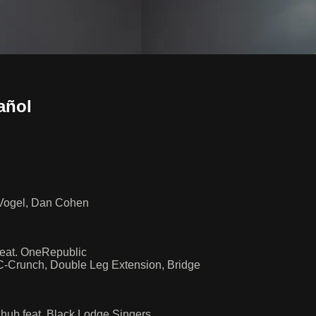
añol
é Vogel, Dan Cohen
feat. OneRepublic
, C-Crunch, Double Leg Extension, Bridge
hub feat. Black Lodge Singers