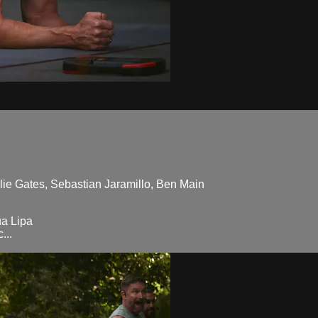
Kylie Gates, Sebastian Jaramillo, Ben Main
ua Lipa
...