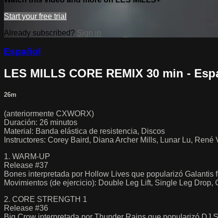
Start your free trial
Already subscribed?
Sign in
Español
LES MILLS CORE REMIX 30 min - Esp
26m
(anteriormente CXWORX)
Duración: 26 minutos
Material: Banda elástica de resistencia, Discos
Instructores: Corey Baird, Diana Archer Mills, Lunar Lu, Ren
1. WARM-UP
Release #37
Bones interpretada por Hollow Lives que popularizó Galantis 
Movimientos (de ejercicio): Double Leg Lift, Single Leg Drop
2. CORE STRENGTH 1
Release #36
Big Crow interpretada por Thunder Rains que popularizó DJ S