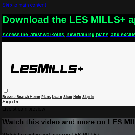
Skip to main content
Download the LES MILLS+ 
Access the latest workouts, new training plans, and exclu
Browse
Search
Home
Plans
Learn
Shop
Help
Sign in
Sign In
Live stream preview
Watch this video and more on LES M
Watch this video and more on LES MILLS+