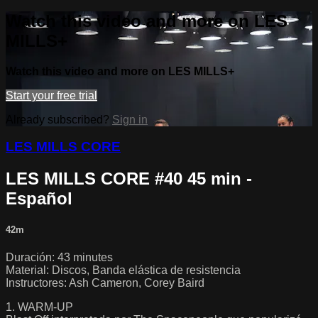
Watch this video and more on LES
MILLS+
Watch this video and more on LES MILLS+
Start your free trial
Already subscribed?
Sign in
LES MILLS CORE
LES MILLS CORE #40 45 min -
Español
42m
Duración: 43 minutes
Material: Discos, Banda elástica de resistencia
Instructores: Ash Cameron, Corey Baird
1. WARM-UP