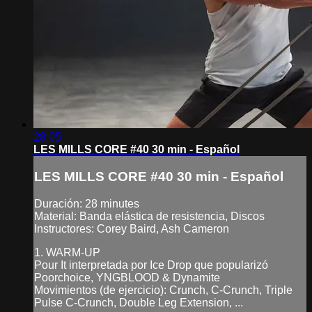
28:05
LES MILLS CORE #40 30 min - Español
LES MILLS CORE #40 30 min - Español
Duración: 28 minutes
Material: Banda elástica de resistencia, Discos
Instructores: Corey Baird, Ash Cameron
1. WARM-UP
Pour It interpretada por Ice Drop que popularizó
Poorchoice, YNGBLOOD & Dynamite
Movimientos (de ejercicio): Crunch, C-Crunch, Triple
Pulse C-Crunch, Double Leg Extension, ...