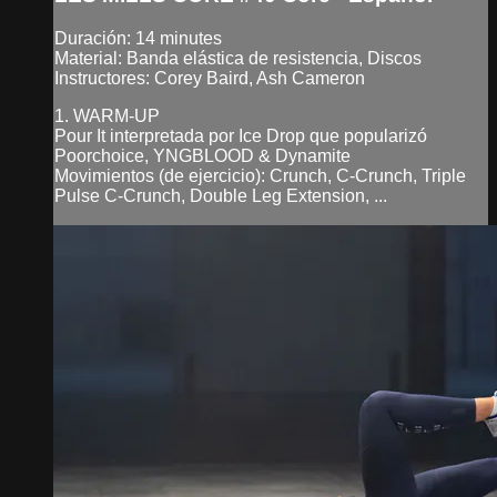
Duración: 14 minutes
Material: Banda elástica de resistencia, Discos
Instructores: Corey Baird, Ash Cameron
1. WARM-UP
Pour It interpretada por Ice Drop que popularizó
Poorchoice, YNGBLOOD & Dynamite
Movimientos (de ejercicio): Crunch, C-Crunch, Triple
Pulse C-Crunch, Double Leg Extension, ...