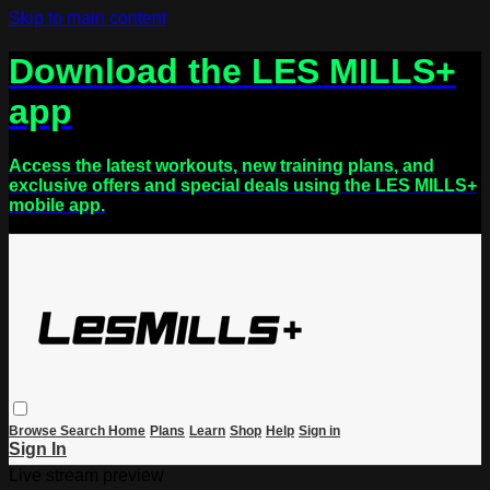
Skip to main content
Download the LES MILLS+
app
Access the latest workouts, new training plans, and
exclusive offers and special deals using the LES MILLS+
mobile app.
Browse
Search
Home
Plans
Learn
Shop
Help
Sign in
Sign In
Live stream preview