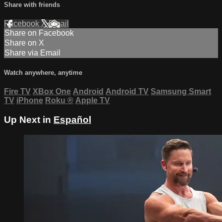
Share with friends
Facebook
X
Email
Share on Facebook
Share on X
Share via Email
Watch anywhere, anytime
Fire TV
XBox One
Android
Android TV
Samsung Smart
TV
iPhone
Roku
®
Apple TV
Up Next in
Español