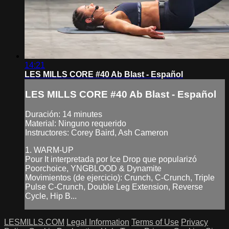
14:21
LES MILLS CORE #40 Ab Blast - Español
LES MILLS CORE #40 Ab Blast - Español
Duración: 14 minutes
Material: Ninguno requerido
Instructores: Corey Baird, Ash Cameron
1. WARM-UP
Pour It interpretada por Ice Drop que popularizó
Poorchoice, YNGBLOOD & Dynamite
Movimientos (de ejercicio): Crunch, C-Crunch, Triple
Pulse C-Crunch, Double Leg Extension, Reverse
Cycle, Hip B...
LESMILLS.COM
Legal Information
Terms of Use
Privacy