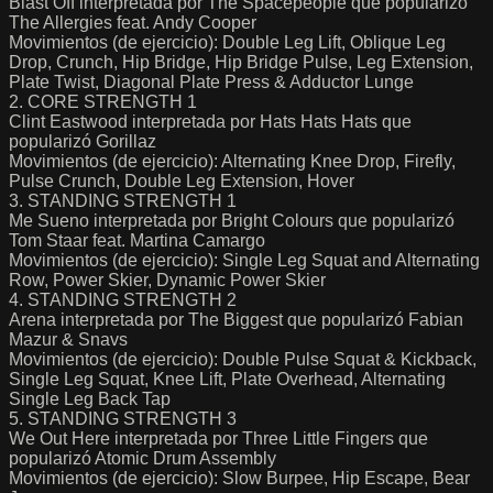
Blast Off interpretada por The Spacepeople que popularizó
The Allergies feat. Andy Cooper
Movimientos (de ejercicio): Double Leg Lift, Oblique Leg
Drop, Crunch, Hip Bridge, Hip Bridge Pulse, Leg Extension,
Plate Twist, Diagonal Plate Press & Adductor Lunge
2. CORE STRENGTH 1
Clint Eastwood interpretada por Hats Hats Hats que
popularizó Gorillaz
Movimientos (de ejercicio): Alternating Knee Drop, Firefly,
Pulse Crunch, Double Leg Extension, Hover
3. STANDING STRENGTH 1
Me Sueno interpretada por Bright Colours que popularizó
Tom Staar feat. Martina Camargo
Movimientos (de ejercicio): Single Leg Squat and Alternating
Row, Power Skier, Dynamic Power Skier
4. STANDING STRENGTH 2
Arena interpretada por The Biggest que popularizó Fabian
Mazur & Snavs
Movimientos (de ejercicio): Double Pulse Squat & Kickback,
Single Leg Squat, Knee Lift, Plate Overhead, Alternating
Single Leg Back Tap
5. STANDING STRENGTH 3
We Out Here interpretada por Three Little Fingers que
popularizó Atomic Drum Assembly
Movimientos (de ejercicio): Slow Burpee, Hip Escape, Bear