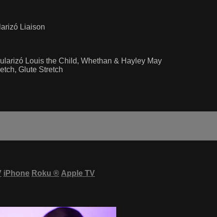
arizó Liaison
ularizó Louis the Child, Whethan & Hayley May
etch, Glute Stretch
V
iPhone
Roku
®
Apple TV