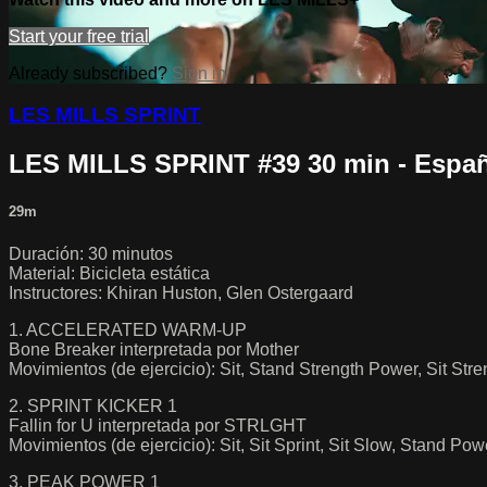
Start your free trial
Already subscribed?
Sign in
LES MILLS SPRINT
LES MILLS SPRINT #39 30 min - Espa
29m
Duración: 30 minutos
Material: Bicicleta estática
Instructores: Khiran Huston, Glen Ostergaard
1. ACCELERATED WARM-UP
Bone Breaker interpretada por Mother
Movimientos (de ejercicio): Sit, Stand Strength Power, Sit Str
2. SPRINT KICKER 1
Fallin for U interpretada por STRLGHT
Movimientos (de ejercicio): Sit, Sit Sprint, Sit Slow, Stand Po
3. PEAK POWER 1