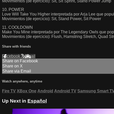
Movimientos (de ejercicio): Sit, Sit Sprint, Stand Power Jump
10. POWER
Love Will Take You Higher interpretada por Arja Lee que popul
Movimientos (de ejercicio): Sit, Stand Power, Sit Power
11. COOLDOWN
Make You Mine interpretada por The Legendary Owls que pop
Movimientos (de ejercicio): Flush, Hamstring Stretch, Quad Str
Share with friends
Facebook
X
Email
Share on Facebook
Share on X
Share via Email
Watch anywhere, anytime
Fire TV
XBox One
Android
Android TV
Samsung Smart T
Up Next in
Español