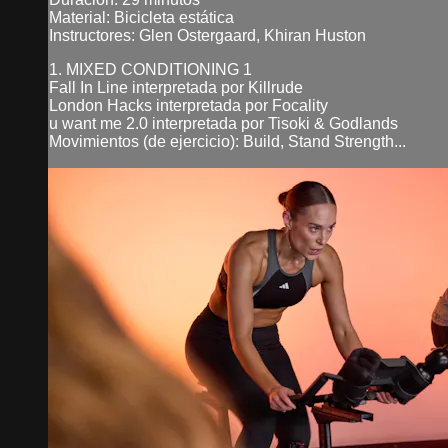
Material: Bicicleta estática
Instructores: Glen Ostergaard, Khiran Huston
1. MIXED CONDITIONING 1
Fall In Line interpretada por Killrude
London Hacks interpretada por Focality
u want me 2.0 interpretada por Tisoki & Godlands
Movimientos (de ejercicio): Build, Stand Strength...