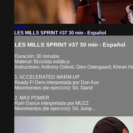
29:49
LES MILLS SPRINT #37 30 min - Español
LES MILLS SPRINT #37 30 min - Español
Duración: 30 minutos
Material: Bicicleta estática
Instructores: Anthony Oxford, Glen Ostergaard, Khiran H
1. ACCELERATED WARM-UP
Ready Fi Dem interpretada por Dan Aux
Movimientos (de ejercicio): Sit, Stand
2. MAX POWER
Rain Dance interpretada por MUZZ
Movimientos (de ejercicio): Sit, Jump...