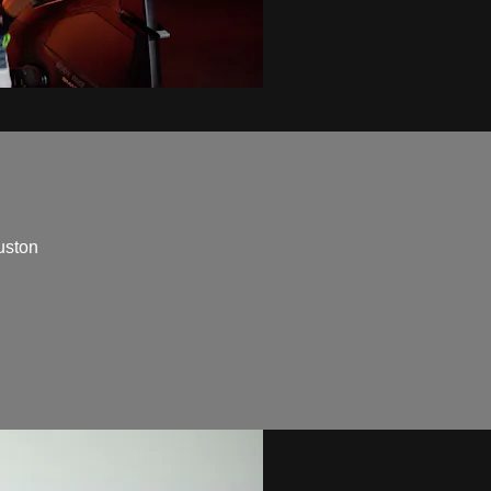
uston