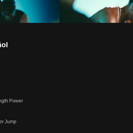
ñol
ength Power
wer Jump