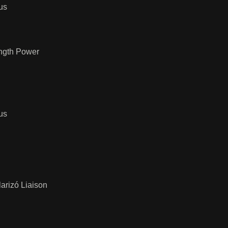
us
ength Power
us
arizó Liaison