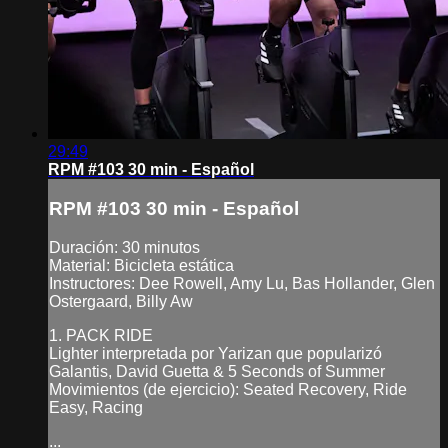
29:49
RPM #103 30 min - Español
RPM #103 30 min - Español
Duración: 30 minutos
Material: Bicicleta estática
Instructores: Dee Rowell, Amy Lu, Bas Hollander, Glen
Ostergaard, Billy Aw
1. PACK RIDE
Lighter interpretada por Yarizan que popularizó
Galantis, David Guetta & 5 Seconds of Summer
Movimientos (de ejercicio): Seated Recovery, Ride
Easy, Racing
...