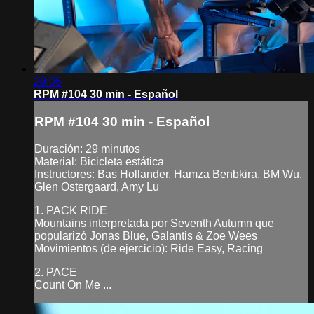
29:06
RPM #104 30 min - Español
RPM #104 30 min - Español
Duración: 29 minutos
Material: Bicicleta estática
Instructores: Bas Hollander, Hamza Benbkira, BM Wu,
Glen Ostergaard, Amy Lu
1. PACK RIDE
Mountains interpretada por Seventh Autumn que
popularizó Jonas Blue, Galantis & Zoe Wees
Movimientos (de ejercicio): Ride Easy, Racing
2. PACE
Count On Me ...