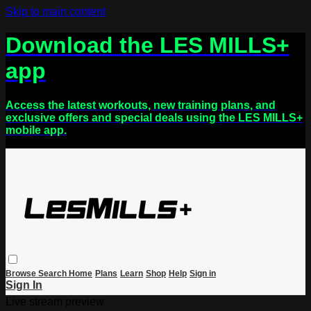
Skip to main content
Download the LES MILLS+
app
Access the latest workouts, new training plans, and
exclusive offers and special deals using the LES MILLS+
mobile app.
Browse
Search
Home
Plans
Learn
Shop
Help
Sign in
Sign In
Live stream preview