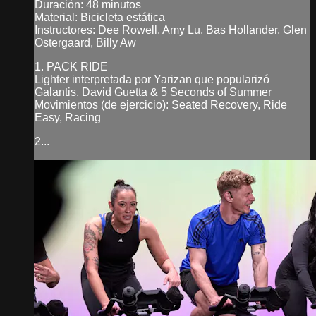
Duración: 48 minutos
Material: Bicicleta estática
Instructores: Dee Rowell, Amy Lu, Bas Hollander, Glen
Ostergaard, Billy Aw
1. PACK RIDE
Lighter interpretada por Yarizan que popularizó
Galantis, David Guetta & 5 Seconds of Summer
Movimientos (de ejercicio): Seated Recovery, Ride
Easy, Racing
2...