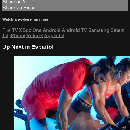
Share on X
Share via Email
Watch anywhere, anytime
Fire TV
XBox One
Android
Android TV
Samsung Smart
TV
iPhone
Roku
®
Apple TV
Up Next in
Español