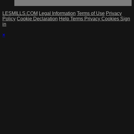
LESMILLS.COM
Legal Information
Terms of Use
Privacy
Policy
Cookie Declaration
Help
Terms
Privacy
Cookies
Sign
in
×