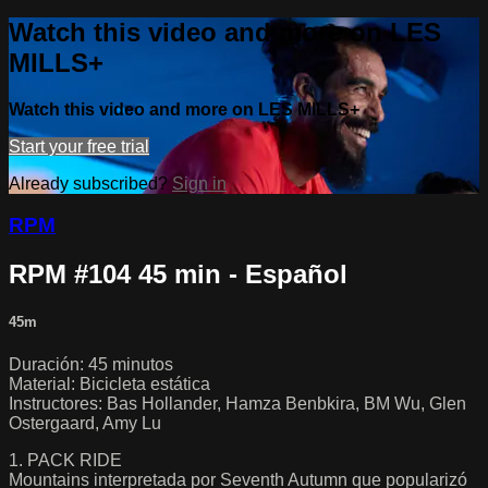
Watch this video and more on LES
MILLS+
Watch this video and more on LES MILLS+
Start your free trial
Already subscribed?
Sign in
RPM
RPM #104 45 min - Español
45m
Duración: 45 minutos
Material: Bicicleta estática
Instructores: Bas Hollander, Hamza Benbkira, BM Wu, Glen
Ostergaard, Amy Lu
1. PACK RIDE
Mountains interpretada por Seventh Autumn que popularizó