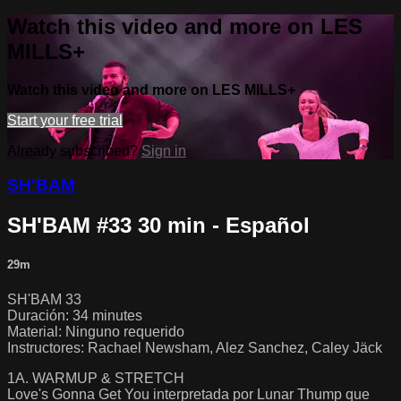
Watch this video and more on LES
MILLS+
Watch this video and more on LES MILLS+
Start your free trial
Already subscribed?
Sign in
SH'BAM
SH'BAM #33 30 min - Español
29m
SH'BAM 33
Duración: 34 minutes
Material: Ninguno requerido
Instructores: Rachael Newsham, Alez Sanchez, Caley Jäck
1A. WARMUP & STRETCH
Love's Gonna Get You interpretada por Lunar Thump que