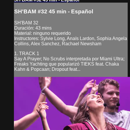
SH'BAM #32 45 min - Español
SH'BAM 32
Duración: 43 mins
Material: ninguno requerido
Instructores: Sylvie Long, Anaïs Lardon, Sophia Angela
Collins, Alex Sanchez, Rachael Newsham
1. TRACK 1
Say A Prayer; No Scrubs interpretada por Miami Ultra;
Freaks Yachting que popularizó TIEKS feat. Chaka
Kahn & Popcaan; Dropout feat...