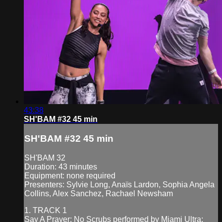
43:38
SH'BAM #32 45 min
SH'BAM #32 45 min
SH'BAM 32
Duration: 43 minutes
Equipment: none required
Presenters: Sylvie Long, Anaïs Lardon, Sophia Angela
Collins, Alex Sanchez, Rachael Newsham
1. TRACK 1
Say A Prayer; No Scrubs performed by Miami Ultra;