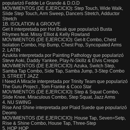
popularizó Fedde Le Grande & D.O.D
MOVIMIENTOS (DE EJERCICIO): Step Touch, Wide Walk,
Slide Step Touch, Arm Sweep, Dancers Stretch, Adductor
Stretch
1B. ISOLATION & GROOVE
Get It interpretada por Hot Beak que popularizó Busta
Rhymes feat. Missy Elliot & Kelly Rowland
MOVIMIENTOS (DE EJERCICIO): Get-It Combo, Chest
Isolation Combo, Hip Bump, Chest Pop, Syncopated Arms
2. LATIN
Azukita interpretada por Painting Pathology que popularizó
Steve Aoki, Daddy Yankee, Play-N-Skillz & Elvis Crespo
MOVIMIENTOS (DE EJERCICIO): Azuka, Switch Step,
Samba Tap Combo, Side Tap, Samba Jump, 3-Step Combo
3. STREET JAZZ
I Need A Miracle interpretada por Trinity Team que popularizó
The Guru Project , Tom Franke & Coco Star
MOVIMIENTOS (DE EJERCICIO): Step & Squat Combo,
Slide Knee, Miraculous Combo, Step Squat, Jazz Arms
4. NU SWING
Rise And Shine interpretada por Plaid Suede que popularizó
Deorro
MOVIMIENTOS (DE EJERCICIO): House Tap, Seven=Setp,
Rise & Shine Combo, House Tap, Three-Step
5. HOP HOP