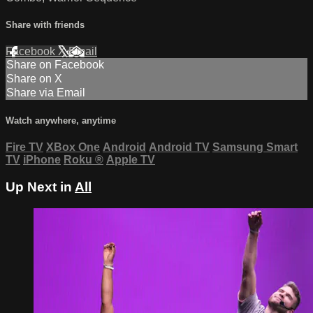
Share with friends
Facebook
X
Email
Share on Facebook
Share on X
Share via Email
Watch anywhere, anytime
Fire TV
XBox One
Android
Android TV
Samsung Smart
TV
iPhone
Roku
®
Apple TV
Up Next in
All