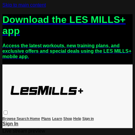
Skip to main content
Download the LES MILLS+
app
Access the latest workouts, new training plans, and
exclusive offers and special deals using the LES MILLS+
mobile app.
Browse
Search
Home
Plans
Learn
Shop
Help
Sign in
Sign In
Live stream preview