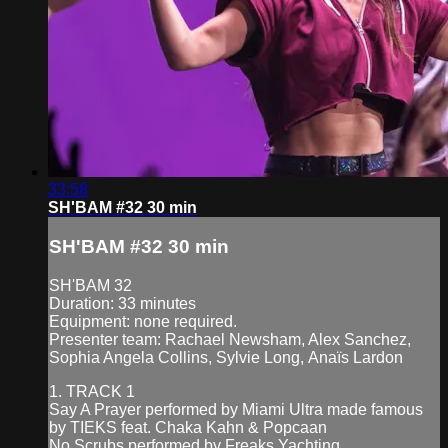
33:58
SH'BAM #32 30 min
SH'BAM #32 30 min
SH'BAM 32
Duration: 33 minutes
Equipment: none required.
Presenter team: Rachael Newsham, Alex Sanchez,
Sophia Angela Collins, Sylvie Long, Anaïs Lardon
1. TRACK 1
Say A Prayer performed by Miami Ultra made famous
by TIEKS feat. Chaka Kahn & Popcaan
No Scrubs performed by Freaks Yachting ...