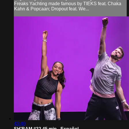
Freaks Yachting made famous by TIEKS feat. Chaka
Kahn & Popcaan; Dropout feat. We...
43:40
SH'BAM #32 45 min - Español