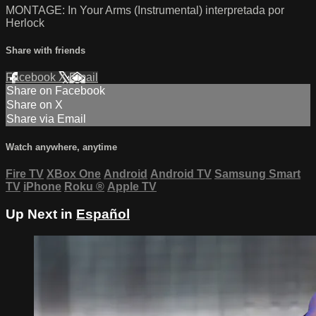
MONTAGE: In Your Arms (Instrumental) interpretada por
Herlock
Share with friends
Facebook
X
Email
Share on Facebook
Share on X
Share via Email
Watch anywhere, anytime
Fire TV
XBox One
Android
Android TV
Samsung Smart
TV
iPhone
Roku
®
Apple TV
Up Next in
Español