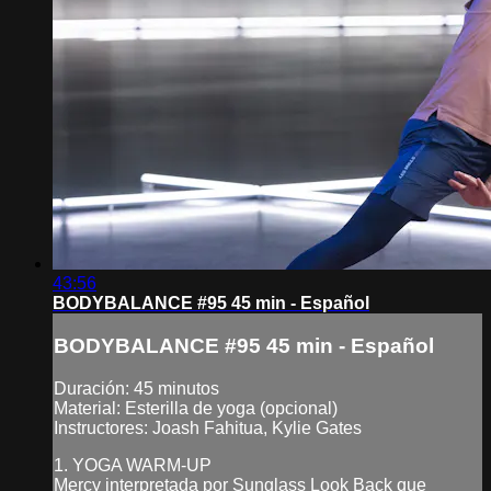
43:56
BODYBALANCE #95 45 min - Español
BODYBALANCE #95 45 min - Español
Duración: 45 minutos
Material: Esterilla de yoga (opcional)
Instructores: Joash Fahitua, Kylie Gates
1. YOGA WARM-UP
Mercy interpretada por Sunglass Look Back que