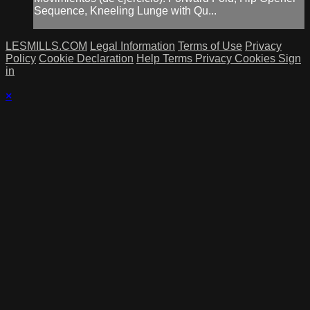
Sequence, Kneeling Lunge with Qu...
LESMILLS.COM
Legal Information
Terms of Use
Privacy
Policy
Cookie Declaration
Help
Terms
Privacy
Cookies
Sign
in
×