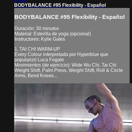
BODYBALANCE #95 Flexibility - Español
BODYBALANCE #95 Flexibility - Español
Duración: 30 minutos
Material: Esterilla de yoga (opcional)
Instructores: Kylie Gates
1. TAI CHI WARM-UP
Every Colour interpretada por Hyperblue que
popularizó Luca Fogale
Movimientos (de ejercicio): Wide Wu Chi, Tai Chi
Weight Shift, Palm Press, Weight Shift, Roll & Circle
Arms, Bend Knees...