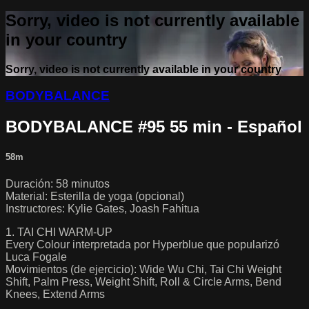
Sorry, video is not currently available
in your country
Sorry, video is not currently available in your country
BODYBALANCE
BODYBALANCE #95 55 min - Español
58m
Duración: 58 minutos
Material: Esterilla de yoga (opcional)
Instructores: Kylie Gates, Joash Fahitua
1. TAI CHI WARM-UP
Every Colour interpretada por Hyperblue que popularizó
Luca Fogale
Movimientos (de ejercicio): Wide Wu Chi, Tai Chi Weight
Shift, Palm Press, Weight Shift, Roll & Circle Arms, Bend
Knees, Extend Arms