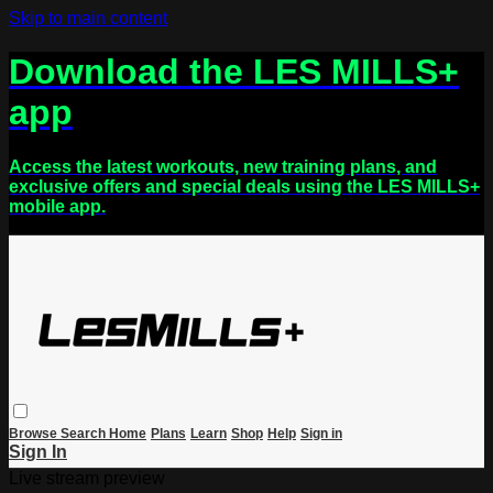
Skip to main content
Download the LES MILLS+
app
Access the latest workouts, new training plans, and
exclusive offers and special deals using the LES MILLS+
mobile app.
Browse
Search
Home
Plans
Learn
Shop
Help
Sign in
Sign In
Live stream preview