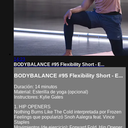
14:23
BODYBALANCE #95 Flexibility Short - E...
BODYBALANCE #95 Flexibility Short - E...
Duración: 14 minutos
Material: Esterilla de yoga (opcional)
Instructores: Kylie Gates
1. HIP OPENERS
Nothing Burns Like The Cold interpretada por Frozen
Feelings que popularizó Snoh Aalegra feat. Vince
Staples
Movimientos (de ejercicio): Forward Fold, Hip Opener