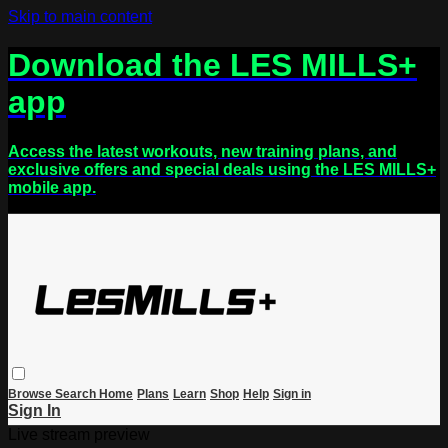
Skip to main content
Download the LES MILLS+
app
Access the latest workouts, new training plans, and
exclusive offers and special deals using the LES MILLS+
mobile app.
Browse
Search
Home
Plans
Learn
Shop
Help
Sign in
Sign In
Live stream preview