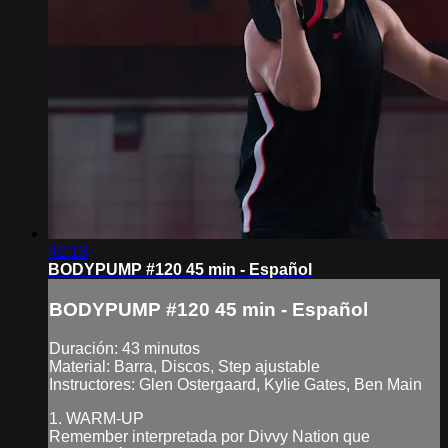
42:13
BODYPUMP #120 45 min - Español
BODYPUMP #120 45 min - Español
Duración: 43 minutos
Material: Barra, Discos, Step ajustable
Instructores: Glen Ostergaard, Kylie Gates, Ben Main
1. WARM-UP
Remember interpretada por Divvy Nation que