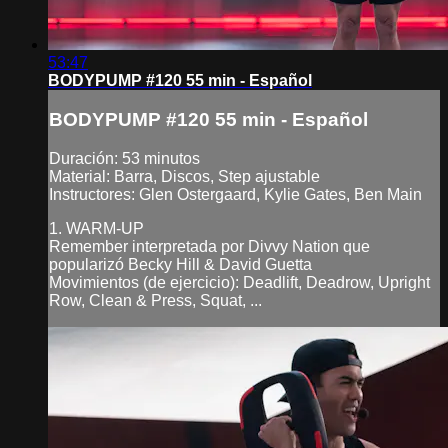
53:47
BODYPUMP #120 55 min - Español
BODYPUMP #120 55 min - Español
Duración: 53 minutos
Material: Barra, Discos, Step ajustable
Instructores: Glen Ostergaard, Kylie Gates, Ben Main
1. WARM-UP
Remember interpretada por Divvy Nation que
popularizó Becky Hill & David Guetta
Movimientos (de ejercicio): Deadlift, Deadrow, Upright
Row, Clean & Press, Squat, ...