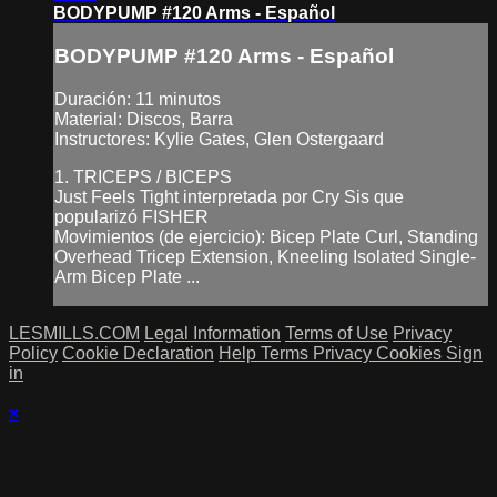
BODYPUMP #120 Arms - Español
BODYPUMP #120 Arms - Español
Duración: 11 minutos
Material: Discos, Barra
Instructores: Kylie Gates, Glen Ostergaard
1. TRICEPS / BICEPS
Just Feels Tight interpretada por Cry Sis que
popularizó FISHER
Movimientos (de ejercicio): Bicep Plate Curl, Standing
Overhead Tricep Extension, Kneeling Isolated Single-
Arm Bicep Plate ...
LESMILLS.COM
Legal Information
Terms of Use
Privacy
Policy
Cookie Declaration
Help
Terms
Privacy
Cookies
Sign
in
×