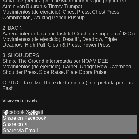
Anita interpretada por The Micronutrients que popularizó
Armin van Buuren & Timmy Trumpet
Movimientos (de ejercicio): Chest Press, Chest Press
Combination, Walking Bench Pushup
2. BACK
Aarena interpretada por Tasteful Crush que popularizó ISOxo
Movimientos (de ejercicio): Deadlift, Deadrow, Triple
Deadrow, High Pull, Clean & Press, Power Press
3. SHOULDERS
Shake The Ground interpretada por NOAM DEE
Movimientos (de ejercicio): Barbell Upright Row, Overhead
Shoulder Press, Side Raise, Plate Cobra Pulse
OUTRO: Take Me There (Instrumental) interpretada por Fas
Fash
Share with friends
Facebook
X
Email
Share on Facebook
Share on X
Share via Email