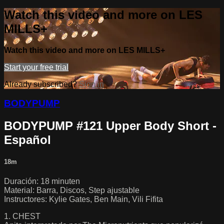
Watch this video and more on LES
MILLS+
Watch this video and more on LES MILLS+
Start your free trial
Already subscribed?
Sign in
BODYPUMP
BODYPUMP #121 Upper Body Short -
Español
18m
Duración: 18 minuten
Material: Barra, Discos, Step ajustable
Instructores: Kylie Gates, Ben Main, Vili Fifita
1. CHEST