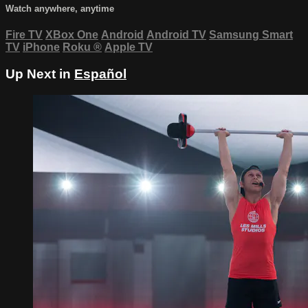
Watch anywhere, anytime
Fire TV
XBox One
Android
Android TV
Samsung Smart
TV
iPhone
Roku
®
Apple TV
Up Next in
Español