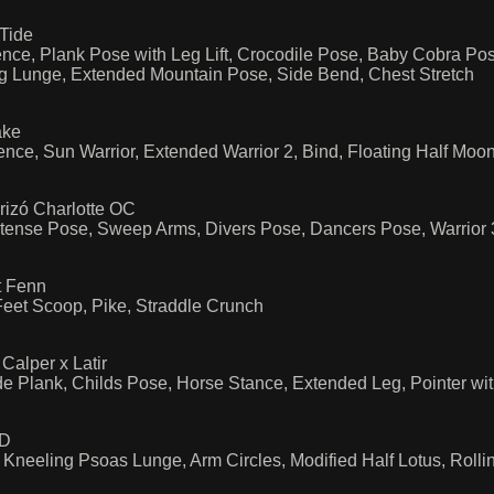
 Tide
ence, Plank Pose with Leg Lift, Crocodile Pose, Baby Cobra P
g Lunge, Extended Mountain Pose, Side Bend, Chest Stretch
ake
uence, Sun Warrior, Extended Warrior 2, Bind, Floating Half Moo
rizó Charlotte OC
ntense Pose, Sweep Arms, Divers Pose, Dancers Pose, Warrior 3
t Fenn
Feet Scoop, Pike, Straddle Crunch
Calper x Latir
ide Plank, Childs Pose, Horse Stance, Extended Leg, Pointer wi
ID
 Kneeling Psoas Lunge, Arm Circles, Modified Half Lotus, Roll