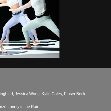
Jingblad, Jessica Wong, Kylie Gates, Fraser Beck
izó Lonely in the Rain