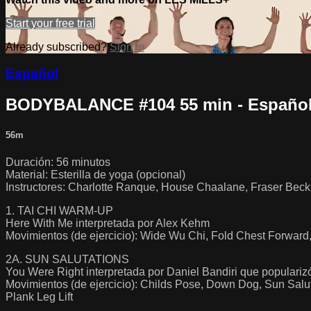
Start your free trial
Already subscribed?
Sign in
Español
BODYBALANCE #104 55 min - Españo
56m
Duración: 56 minutos
Material: Esterilla de yoga (opcional)
Instructores: Charlotte Ranque, House Chaalane, Fraser Bec
1. TAI CHI WARM-UP
Here With Me interpretada por Alex Kehm
Movimientos (de ejercicio): Wide Wu Chi, Fold Chest Forward
2A. SUN SALUTATIONS
You Were Right interpretada por Daniel Bandiri que populari
Movimientos (de ejercicio): Childs Pose, Down Dog, Sun Sal
Plank Leg Lift