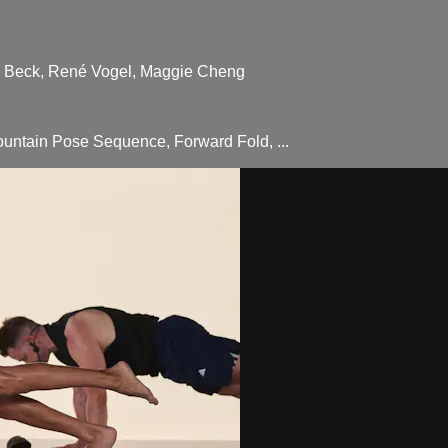
er Beck, René Vogel, Maggie Cheng
ountain Pose Sequence, Forward Fold, ...