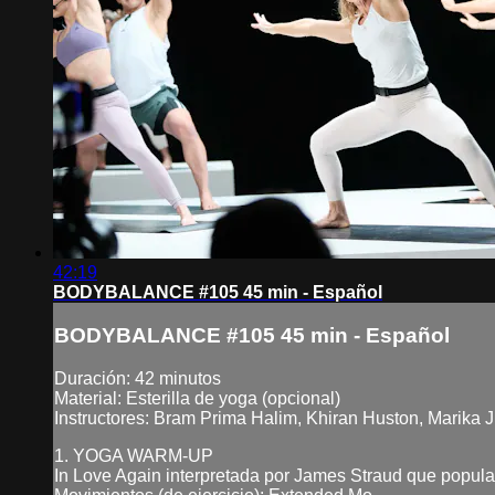
42:19
BODYBALANCE #105 45 min - Español
BODYBALANCE #105 45 min - Español
Duración: 42 minutos
Material: Esterilla de yoga (opcional)
Instructores: Bram Prima Halim, Khiran Huston, Marika 
1. YOGA WARM-UP
In Love Again interpretada por James Straud que popular