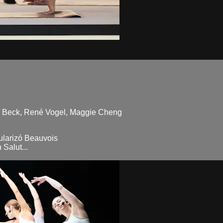
er Beck, René Vogel, Maggie Cheng
ularizó Beauvois
Salut...