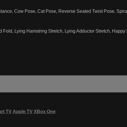
 Stance, Cow Pose, Cat Pose, Reverse Seated Twist Pose, Spira
d Fold, Lying Hamstring Stretch, Lying Adductor Stretch, Happ
rt TV
Apple TV
XBox One