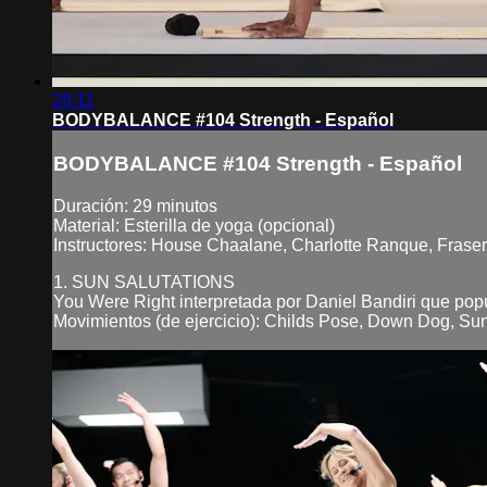
28:11
BODYBALANCE #104 Strength - Español
BODYBALANCE #104 Strength - Español
Duración: 29 minutos
Material: Esterilla de yoga (opcional)
Instructores: House Chaalane, Charlotte Ranque, Fras
1. SUN SALUTATIONS
You Were Right interpretada por Daniel Bandiri que pop
Movimientos (de ejercicio): Childs Pose, Down Dog, Sun 