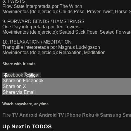
8. TWISTS
Flow State interpretada por The Winch
Movimientos (de ejercicio): Childs Pose, Prayer Twist, Horse
9. FORWARD BENDS / HAMSTRINGS
One Day interpretada por Ten Towers
Movimientos (de ejercicio): Seated Stick Pose, Seated Forwar
10. RELAXATION / MEDITATION
Tranquille interpretada por Magnus Ludvigsson
Movimientos (de ejercicio): Relaxation, Meditation
Share with friends
Facebook
X
Email
Share on Facebook
Share on X
Share via Email
Watch anywhere, anytime
Fire TV
Android
Android TV
iPhone
Roku
®
Samsung Sma
Up Next in
TODOS