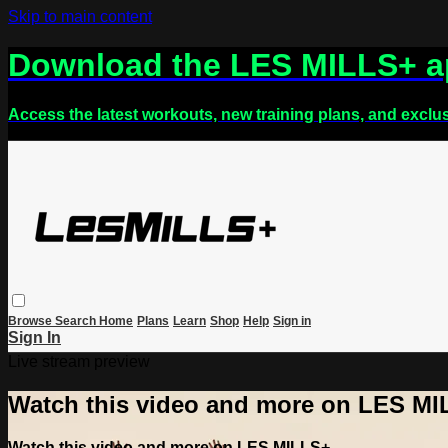
Skip to main content
Download the LES MILLS+ 
Access the latest workouts, new training plans, and exclu
Browse
Search
Home
Plans
Learn
Shop
Help
Sign in
Sign In
Live stream preview
Watch this video and more on LES M
Watch this video and more on LES MILLS+