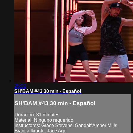
25:02
SH'BAM #43 30 min - Español
SH'BAM #43 30 min - Español
Duración: 31 minutes
Material: Ninguno requerido
Instructores: Grace Stevens, Gandalf Archer Mills,
Bianca Ikinofo, Jace Ago