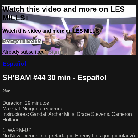
Watch this video and more on LES
MILLS+
Watch this video and more on LES MILLS+
Start your free trial
Already subscribed?
Sign in
Español
SH'BAM #44 30 min - Español
28m
Duración: 29 minutos
Material: Ninguno requerido
Instructores: Gandalf Archer Mills, Grace Stevens, Cameron
Holland
1. WARM-UP
No New Friends interpretada por Enemy Lies que popularizó