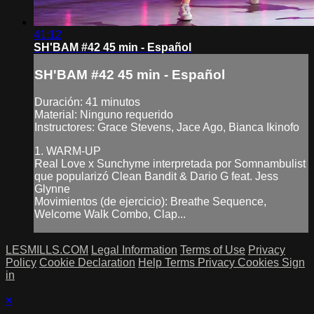
41:12
SH'BAM #42 45 min - Español
SH'BAM #42 45 min - Español
Duración: 41 minutos
Material: Ninguno requerido
Instructores: Grace Stevens, Jace Ago, Bianca Ikinofo
1. WARM-UP
Real Love x Sunchyme interpretada por Somnambulist
que popularizó Clean Bandit & Dario G feat. Jess
Glynne
Movimientos (de ejercicio): Breathe Sequence,
Welcome Walk Combo, Clap...
LESMILLS.COM
Legal Information
Terms of Use
Privacy
Policy
Cookie Declaration
Help
Terms
Privacy
Cookies
Sign
in
×