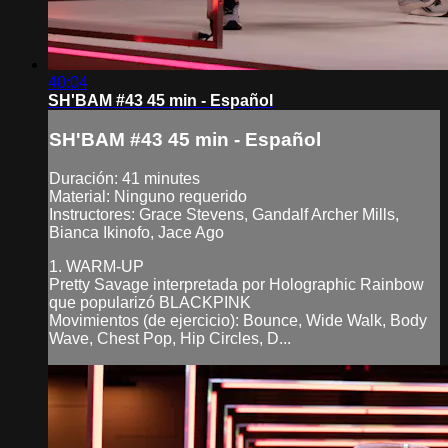
40:04
SH'BAM #43 45 min - Español
SH'BAM #43 45 min - Español
Duración: 41 minutes
Material: Ninguno requerido
Instructores: Grace Stevens, Gandalf Archer Mills,
Bianca Ikinofo, Jace Ago
1. WARM-UP
Pretty Savage interpretada por Holographic Rainbow
que popularizó BLACKPINK
Movimientos (de ejercicio): Bounce, Wide Walk, Body
Wave, Chest Pop, Hip Circles, D...