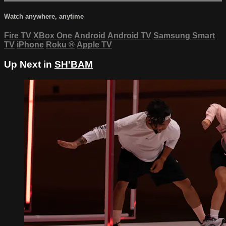
Watch anywhere, anytime
Fire TV
XBox One
Android
Android TV
Samsung Smart
TV
iPhone
Roku
®
Apple TV
Up Next in
SH'BAM