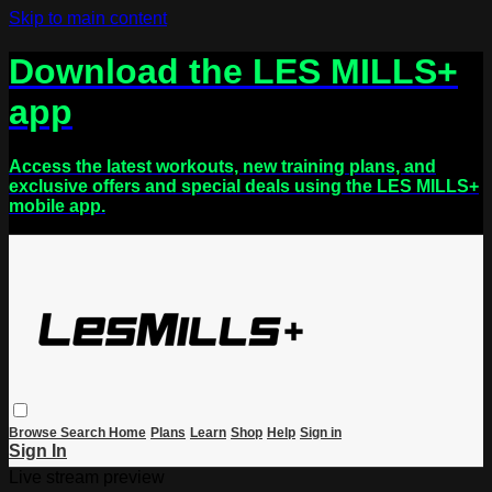
Skip to main content
Download the LES MILLS+
app
Access the latest workouts, new training plans, and
exclusive offers and special deals using the LES MILLS+
mobile app.
Browse
Search
Home
Plans
Learn
Shop
Help
Sign in
Sign In
Live stream preview