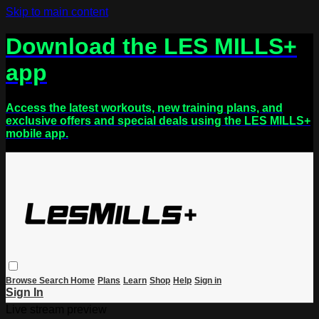
Skip to main content
Download the LES MILLS+
app
Access the latest workouts, new training plans, and
exclusive offers and special deals using the LES MILLS+
mobile app.
Browse
Search
Home
Plans
Learn
Shop
Help
Sign in
Sign In
Live stream preview