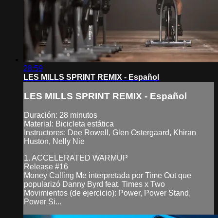
28:59
LES MILLS SPRINT REMIX - Español
LES MILLS SPRINT REMIX - Español
Duración: 28 minutos
Material: Bicicleta estática
Instructores: Dee Rowell, Glen Ostergaard, Khiran
Huston, Nelly Nie
1. ACCELERATED WARMUP
Release #16
Money Calling Me interpretada por Time Out que
popularizó Danny Byrd feat. Times x Two
Movimientos (de ejercicio): Power, Power Stand,
Power Si...