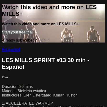
Watch this video and more on LES
MILLS+
Watch this video and more on LES MILLS+
Start your free trial
Already subscribed?
Sign in
Español
LES MILLS SPRINT #13 30 min -
Español
29m
Duración: 30 mins
Material: Bicicleta estática
Instructores: Glen Ostergaard, Khiran Huston
1. ACCELERATED WARMUP