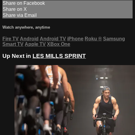
Share on Facebook
Share on X
Share via Email
Watch anywhere, anytime
Fire TV
Android
Android TV
iPhone
Roku
®
Samsung
Smart TV
Apple TV
XBox One
Up Next in
LES MILLS SPRINT