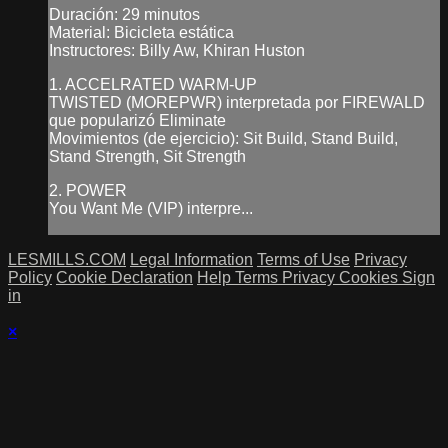
Duración: 29 minutos
Material: Bicicleta estática
Instructores: Billy Aw, Khiran Huston
1. ACCELRATED WARM-UP
TWISTED (MOREPWR) interpretada por FIREWALD
que popularizó Eliminate
Movimientos (de ejercicio): Sit Build, Stand Build,
Stand Strength, Sit Strength
2. POWER
You Want Me (VIP) interpre...
LESMILLS.COM
Legal Information
Terms of Use
Privacy
Policy
Cookie Declaration
Help
Terms
Privacy
Cookies
Sign
in
×