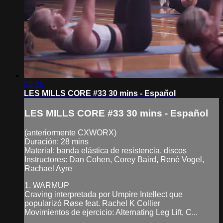
28:25
LES MILLS CORE #33 30 mins - Español
LES MILLS CORE #33 30 mins - Español
(anteriormente CXWORX)
Duración: 28 mins
Material: banda elástica de resistencia, discos
Instructores: Dan Cohen, Corey Baird, René Vogel,
Rachael Ayre
1. WARMUP
Craving interpretada por Umpire Intellect que
popularizó Røse feat. Rachel K Collier
Movimientos de ejercicio: Alternating Leg Lift, C...