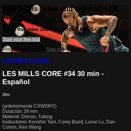
Watch this video and more on LES
MILLS+
Watch this video and more on LES MILLS+
Start your free trial
Already subscribed?
Sign in
LES MILLS CORE
LES MILLS CORE #34 30 min -
Español
28m
(anteriormente CXWORX)
Duración: 29 min
Material: Discos, Tubing
Instructores: Kenshin Tani, Corey Baird, Lunar Lu, Dan
Cohen, Alex Wang