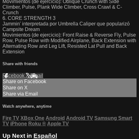
Movimientos (de ejercicio): Oblique Crunch with Side
Climber, Pulse, Plank Wide Climber, Cross Crawl & C-
Crunch
6. CORE STRENGTH 3
Jammin' interpretada por Umbrella Caliper que popularizó
Campsite Dream
Movimientos (de ejercicio): Front Raise & Reverse Fly, Pulse
Row, Pulse Row with Modified Airplane, Back Extension with
Alternating Row and Leg Lift, Resisted Lat Pull and Back
Extension
Share with friends
Facebook
X
Email
Share on Facebook
Share on X
Share via Email
Watch anywhere, anytime
Fire TV
XBox One
Android
Android TV
Samsung Smart
TV
iPhone
Roku
®
Apple TV
Up Next in
Español