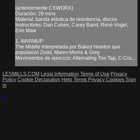
(anteriormente CXWORX)
Duración: 29 mins
Material: banda elástica de resistencia, discos
Instructores: Dan Cohen, Corey Baird, René Vogel,
Erin Maw
1. WARMUP
The Middle interpretada por Baked Newton que
popularizó Zedd, Maren Morris & Grey
Movimientos de ejercicio: Alternating Toe-Tap, C-Cru...
LESMILLS.COM
Legal Information
Terms of Use
Privacy
Policy
Cookie Declaration
Help
Terms
Privacy
Cookies
Sign
in
×