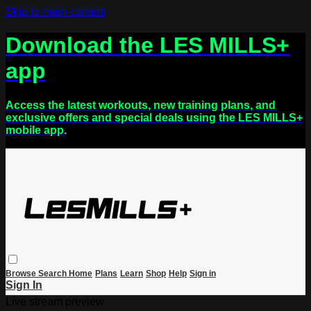
Skip to main content
Download the LES MILLS+
app
Access the latest workouts, new training plans, and
exclusive offers and special deals using the LES MILLS+
mobile app.
Browse
Search
Home
Plans
Learn
Shop
Help
Sign in
Sign In
Live stream preview