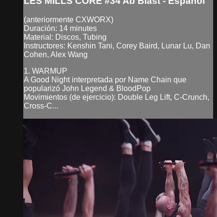
LES MILLS CORE #34 Ab Blast - Español
(anteriormente CXWORX)
Duración: 14 minutes
Material: Discos, Tubing
Instructores: Kenshin Tani, Corey Baird, Lunar Lu, Dan
Cohen, Alex Wang
1. WARMUP
A Good Night interpretada por Name Chain que
popularizó John Legend & BloodPop
Movimientos (de ejercicio): Double Leg Lift, C-Crunch,
Cross-C...