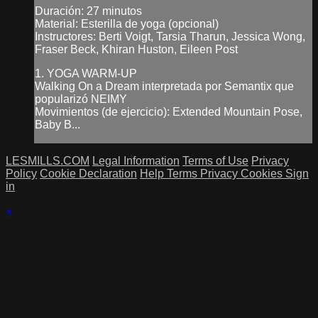
Duración: 27 minutos
Material: Esterilla de yoga (opcional)
Instructores: Berti Voigt, Tarsia Tharun, Jessica Wong,
Fraser Beck, Khiran Huston, Eileen Post
1. YOGA WARM-UP
Walking On a Dream interpretada por Semantix que
popularizó NEIMY
Movimientos (de ejercicio): Extended Mountain Pose,
Baby B...
LESMILLS.COM
Legal Information
Terms of Use
Privacy
Policy
Cookie Declaration
Help
Terms
Privacy
Cookies
Sign
in
×