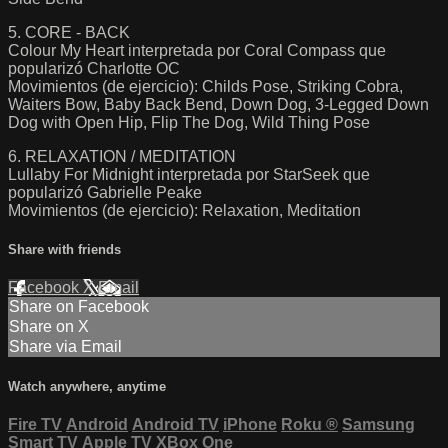
5. CORE - BACK
Colour My Heart interpretada por Coral Compass que
popularizó Charlotte OC
Movimientos (de ejercicio): Childs Pose, Striking Cobra,
Waiters Bow, Baby Back Bend, Down Dog, 3-Legged Down
Dog with Open Hip, Flip The Dog, Wild Thing Pose
6. RELAXATION / MEDITATION
Lullaby For Midnight interpretada por StarSeek que
popularizó Gabrielle Peake
Movimientos (de ejercicio): Relaxation, Meditation
Share with friends
Facebook
X
Email
Share on Facebook
Share on X
Share via Email
Watch anywhere, anytime
Fire TV
Android
Android TV
iPhone
Roku
®
Samsung
Smart TV
Apple TV
XBox One