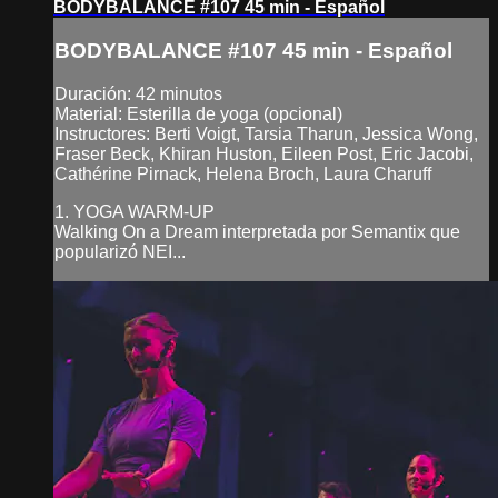
BODYBALANCE #107 45 min - Español
BODYBALANCE #107 45 min - Español
Duración: 42 minutos
Material: Esterilla de yoga (opcional)
Instructores: Berti Voigt, Tarsia Tharun, Jessica Wong,
Fraser Beck, Khiran Huston, Eileen Post, Eric Jacobi,
Cathérine Pirnack, Helena Broch, Laura Charuff
1. YOGA WARM-UP
Walking On a Dream interpretada por Semantix que
popularizó NEI...