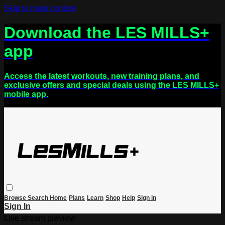
Skip to main content
Download the LES MILLS+
app
Access the latest workouts, new training plans, and
exclusive offers and special deals using the LES MILLS+
mobile app.
Browse
Search
Home
Plans
Learn
Shop
Help
Sign in
Sign In
Live stream preview