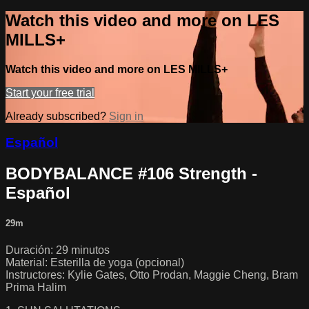
Watch this video and more on LES
MILLS+
Watch this video and more on LES MILLS+
Start your free trial
Already subscribed?
Sign in
Español
BODYBALANCE #106 Strength -
Español
29m
Duración: 29 minutos
Material: Esterilla de yoga (opcional)
Instructores: Kylie Gates, Otto Prodan, Maggie Cheng, Bram
Prima Halim