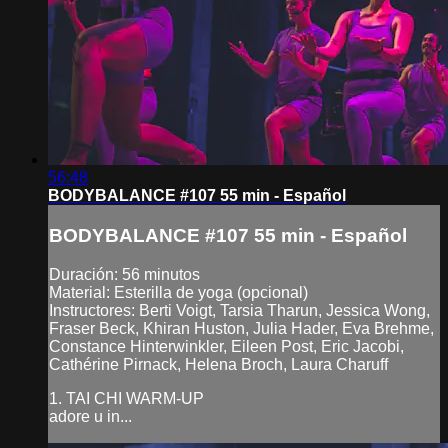
56:48
BODYBALANCE #107 55 min - Español
BODYBALANCE #107 55 min - Español
Duración: 56 minutos
Material: Esterilla de yoga (opcional)
Instructores: Berti Voigt, Tarsia Tharun, Jessica Wong,
Fraser Beck, Khiran Huston, Julia Hader, Eva Brehme,
Constance Hinterwinkler, Eileen Post, Eric Jacobi,
Cathérine Pirnack, Helena Broch, Laura Charuff
1. TAI CHI WARM-UP
adore u in...