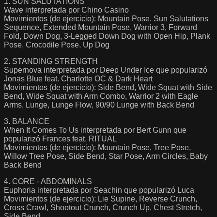
1. SUN SALUTATIONS
Wave interpretada por Chino Casino
Movimientos (de ejercicio): Mountain Pose, Sun Salutations
Sequence, Extended Mountain Pose, Warrior 3, Forward
Fold, Down Dog, 3-Legged Down Dog with Open Hip, Plank
Pose, Crocodile Pose, Up Dog
2. STANDING STRENGTH
Supernova interpretada por Deep Under Ice que popularizó
Jonas Blue feat. Charlotte OC & Dark Heart
Movimientos (de ejercicio): Side Bend, Wide Squat with Side
Bend, Wide Squat with Arm Combo, Warrior 2 with Eagle
Arms, Lunge, Lunge Flow, 90/90 Lunge with Back Bend
3. BALANCE
When It Comes To Us interpretada por Bert Gunn que
popularizó Frances feat. RITUAL
Movimientos (de ejercicio): Mountain Pose, Tree Pose,
Willow Tree Pose, Side Bend, Star Pose, Arm Circles, Baby
Back Bend
4. CORE - ABDOMINALS
Euphoria interpretada por Seachin que popularizó Luca
Movimientos (de ejercicio): Lie Supine, Reverse Crunch,
Cross Crawl, Shootout Crunch, Crunch Up, Chest Stretch,
Side Bend