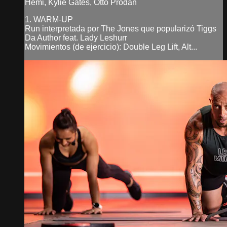
Hemi, Kylie Gates, Otto Prodan
1. WARM-UP
Run interpretada por The Jones que popularizó Tiggs
Da Author feat. Lady Leshurr
Movimientos (de ejercicio): Double Leg Lift, Alt...