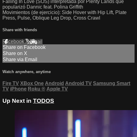
Falling In Love (SOS) interpretada por Plenty Lands que
popularizó Dannic feat. Polina Griffith
Movimientos (de ejercicio): Side Hover with Hip Lift, Plate
Press, Pulse, Oblique Leg Drop, Cross Crawl
Share with friends
Facebook
X
Email
Share on Facebook
Share on X
Share via Email
Watch anywhere, anytime
Fire TV
XBox One
Android
Android TV
Samsung Smart
TV
iPhone
Roku
®
Apple TV
Up Next in
TODOS