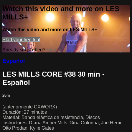
Watch this video and more on LES
MILLS+
Watch this video and more on LES MILLS+
Start your free trial
Already subscribed?
Sign in
Español
LES MILLS CORE #38 30 min -
Español
26m
(anteriormente CXWORX)
Duración: 27 minutos
Material: Banda elástica de resistencia, Discos
Instructores: Diana Archer Mills, Gina Colonna, Joe Hemi,
Otto Prodan, Kylie Gates