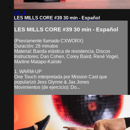
26:13
LES MILLS CORE #39 30 min - Español
LES MILLS CORE #39 30 min - Español
(Previamente llamado CXWORX)
Duración: 26 minutos
Material: Banda elástica de resistencia, Discos
Instructores: Dan Cohen, Corey Baird, René Vogel,
Martine Matapo-Kaliski
1. WARM-UP
One Touch interpretada por Mission Cast que
popularizó Jess Glynne & Jax Jones
Movimientos (de ejercicio): Do...