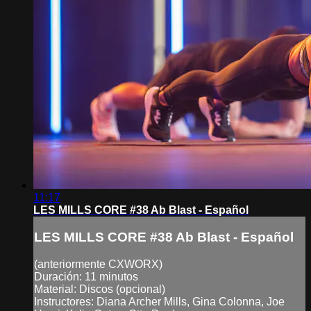
11:17
LES MILLS CORE #38 Ab Blast - Español
LES MILLS CORE #38 Ab Blast - Español
(anteriormente CXWORX)
Duración: 11 minutos
Material: Discos (opcional)
Instructores: Diana Archer Mills, Gina Colonna, Joe