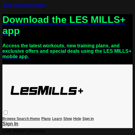
Skip to main content
Download the LES MILLS+
app
Access the latest workouts, new training plans, and
exclusive offers and special deals using the LES MILLS+
mobile app.
Browse
Search
Home
Plans
Learn
Shop
Help
Sign in
Sign In
Live stream preview