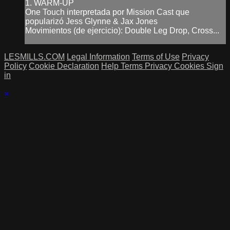
1. WARM-UP
One Touch interpretada por Mission Cast que
popularizó Jess Glynne & Jax Jones
Movimientos (de ejercicio): Double Leg Drop, Cross...
LESMILLS.COM
Legal Information
Terms of Use
Privacy
Policy
Cookie Declaration
Help
Terms
Privacy
Cookies
Sign
in
×