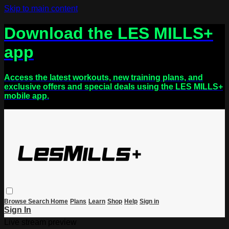
Skip to main content
Download the LES MILLS+
app
Access the latest workouts, new training plans, and
exclusive offers and special deals using the LES MILLS+
mobile app.
Browse
Search
Home
Plans
Learn
Shop
Help
Sign in
Sign In
Live stream preview