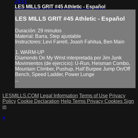
29:01
LES MILLS GRIT #45 Athletic - Español
LES MILLS GRIT #45 Athletic - Español
Duración: 29 minutos
Material: Barra, Step ajustable
Instructores: Levi Farrell, Joash Fahitua, Ben Main
1. WARM-UP
Diamonds On My Wrist interpretada por Jim Junk
Movimientos (de ejercicio): U-Run, Heisman Combo,
Mountain Climber, Pushup, Half Burpee Jump On/Off
Bench, Speed Ladder, Power Lunge
...
LESMILLS.COM
Legal Information
Terms of Use
Privacy
Policy
Cookie Declaration
Help
Terms
Privacy
Cookies
Sign
in
×