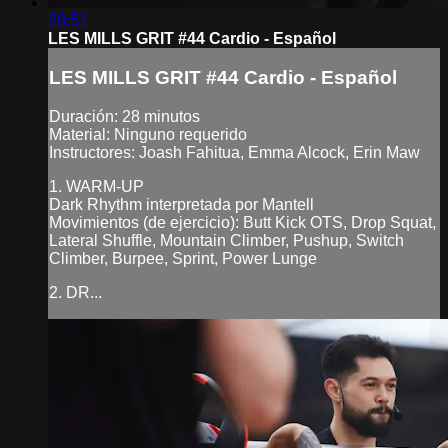
28:51
LES MILLS GRIT #44 Cardio - Español
LES MILLS GRIT #44 Cardio - Español
Duración: 28 minutos
Material: Ninguno requerido
Instructores: Joash Fahitua, Emma Alcock, Erin Maw
1. WARM-UP
Dark Rhythm interpretada por Mantell
Movimientos (de ejercicio): Butt Kick OTS, Drop Squat,
Lateral Shuffle, Mountain Climber, Pushup, Switch
Climber, Burpee, Sprint, Power Lunge
2. DR...