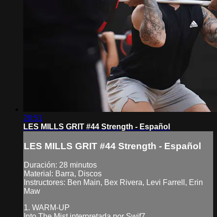
28:51
LES MILLS GRIT #44 Strength - Español
LES MILLS GRIT #44 Strength - Español
Duración: 28 minutos
Material: Barra, Discos
Instructores: Ben Main, Bex Rivera, Levi Farrell, Erin
Maw
1. WARM-UP
Into The Mist interpretada por Swif7