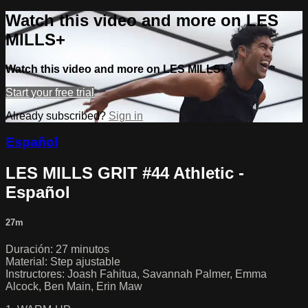
Watch this video and more on LES
MILLS+
Watch this video and more on LES MILLS+
Start your free trial
Already subscribed?
Sign in
Español
LES MILLS GRIT #44 Athletic -
Español
27m
Duración: 27 minutos
Material: Step ajustable
Instructores: Joash Fahitua, Savannah Palmer, Emma
Alcock, Ben Main, Erin Maw