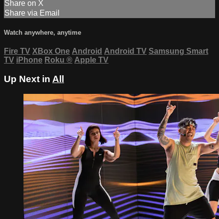
Share on X
Share via Email
Watch anywhere, anytime
Fire TV
XBox One
Android
Android TV
Samsung Smart
TV
iPhone
Roku
®
Apple TV
Up Next in
All