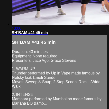
43:00
SH'BAM #41 45 min
SH'BAM #41 45 min
Duration: 43 minutes
Equipment: None required
Presenters: Jace Ago, Grace Stevens
1. WARM-UP
Thunder performed by Up In Vape made famous by
Netsky feat. Emeli Sandé
Moves: Sweep & Snap, 2 Step Scoop, Rock It/Wide
Walk
2. INTENSE
Mambara performed by Mumbolino made famous by
Mariana BO &amp...