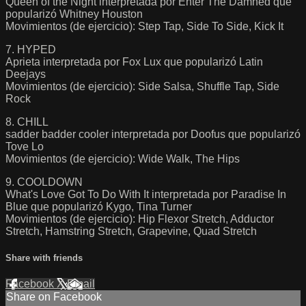
Queen of the Night interpretada por Enter The Damned que
popularizó Whitney Houston
Movimientos (de ejercicio): Step Tap, Side To Side, Kick It
7. HYPED
Aprieta interpretada por Fox Lux que popularizó Latin
Deejays
Movimientos (de ejercicio): Side Salsa, Shuffle Tap, Side
Rock
8. CHILL
sadder badder cooler interpretada por Doofus que popularizó
Tove Lo
Movimientos (de ejercicio): Wide Walk, The Hips
9. COOLDOWN
What's Love Got To Do With It interpretada por Paradise In
Blue que popularizó Kygo, Tina Turner
Movimientos (de ejercicio): Hip Flexor Stretch, Adductor
Stretch, Hamstring Stretch, Grapevine, Quad Stretch
Share with friends
Facebook
X
Email
Share on Facebook