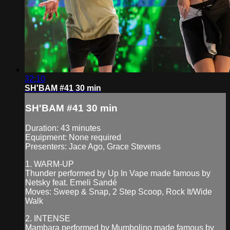
32:10
SH'BAM #41 30 min
SH'BAM #41 30 min
Duration: 43 minutes
Equipment: None required
Presenters: Jace Ago, Grace Stevens
1. WARM-UP
Thunder performed by Up In Vape made famous by
Netsky feat. Emeli Sandé
Moves: Sweep & Snap, 2 Step Scoop, Rock It/Wide
Walk
2. INTENSE
Mambara performed by Mumbolino made famous by