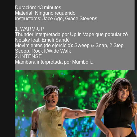
Duración: 43 minutes
Material: Ninguno requerido
Instructores: Jace Ago, Grace Stevens
1. WARM-UP
Thunder interpretada por Up In Vape que popularizó
Netsky feat. Emeli Sandé
Movimientos (de ejercicio): Sweep & Snap, 2 Step
Scoop, Rock It/Wide Walk
2. INTENSE
Mambara interpretada por Mumboli...