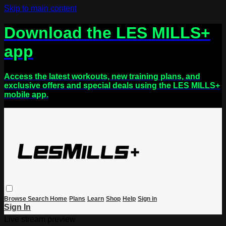
Skip to main content
Download the LES MILLS+
app
Access the latest workouts, new training plans, and
exclusive offers and special deals using the LES MILLS+
mobile app.
Browse
Search
Home
Plans
Learn
Shop
Help
Sign in
Sign In
Live stream preview