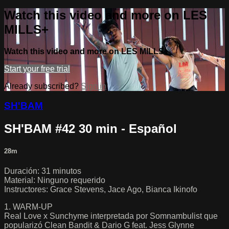
Watch this video and more on LES
MILLS+
Watch this video and more on LES MILLS+
Start your free trial
Already subscribed?
Sign in
SH'BAM
SH'BAM #42 30 min - Español
28m
Duración: 31 minutos
Material: Ninguno requerido
Instructores: Grace Stevens, Jace Ago, Bianca Ikinofo
1. WARM-UP
Real Love x Sunchyme interpretada por Somnambulist que
popularizó Clean Bandit & Dario G feat. Jess Glynne