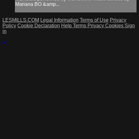
Mariana BO &amp...
LESMILLS.COM
Legal Information
Terms of Use
Privacy
Policy
Cookie Declaration
Help
Terms
Privacy
Cookies
Sign
in
×