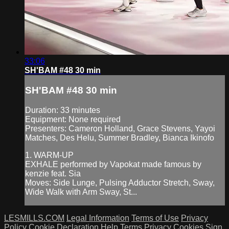
33:06
SH'BAM #48 30 min
SH'BAM #48 30 min
Duration: 33 minutes
Equipment: None required
Presenters: Cameron Holland, Grace Stevens, Yayoi
Matches, Des Helu, Summer Bradley, Bianca Ikinofo
1. WARM-UP
EXHALE performed by Vapokat made famous by
kenzie feat. Sia
Moves: Side Lunge, Pulsing Adductor Stretch, Sway,
Wide Walk with Arm Sway, St...
LESMILLS.COM
Legal Information
Terms of Use
Privacy
Policy
Cookie Declaration
Help
Terms
Privacy
Cookies
Sign