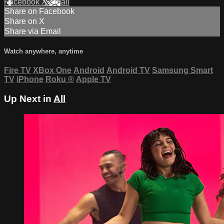
Facebook
X
Email
Share on Facebook
Share on X
Share via Email
Watch anywhere, anytime
Fire TV
XBox One
Android
Android TV
Samsung Smart
TV
iPhone
Roku
®
Apple TV
Up Next in
All