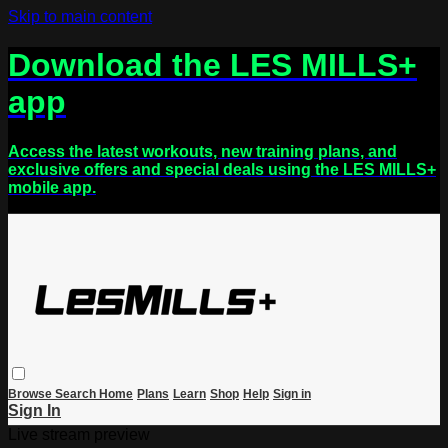
Skip to main content
Download the LES MILLS+
app
Access the latest workouts, new training plans, and
exclusive offers and special deals using the LES MILLS+
mobile app.
Browse
Search
Home
Plans
Learn
Shop
Help
Sign in
Sign In
Live stream preview