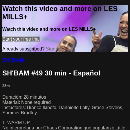
Watch this video and more on LES
MILLS+
Watch this video and more on LES MILLS+
Start your free trial
Already subscribed?
Sign in
SH'BAM
SH'BAM #49 30 min - Espaňol
28m
Duración: 28 minutos
Material: None required
Instuctores: Bianca Ikinofo, Dannielle Lally, Grace Stevens,
Summer Bradley
1. WARM-UP
No interpretada por Chaos Corporation que popularizó Little