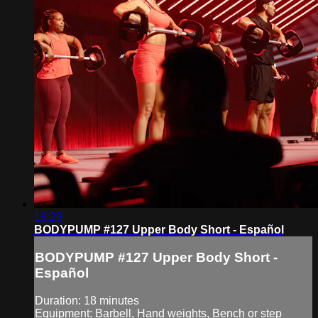
18:29
BODYPUMP #127 Upper Body Short - Español
BODYPUMP #127 Upper Body Short -
Español
Duration: 18 minutes
Equipment: Barbell, Hand weights, Bench or step