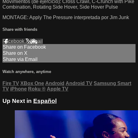
Movimientos (de ejercicio): Cross Crawl, C-Crunch with Pike
Combination, Rotating Side Hover, Side Hover Pulse
MONTAGE: Apply The Pressure interpretada por Jim Junk
Share with friends
Facebook
X
Email
Share on Facebook
Share on X
Share via Email
Watch anywhere, anytime
Fire TV
XBox One
Android
Android TV
Samsung Smart
TV
iPhone
Roku
®
Apple TV
Up Next in
Español