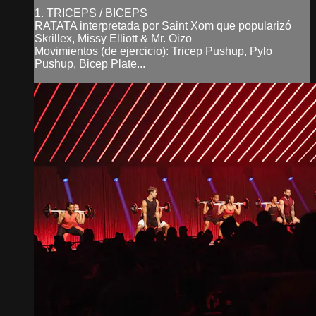
1. TRICEPS / BICEPS
RATATA interpretada por Saint Xom que popularizó
Skrillex, Missy Elliott & Mr. Oizo
Movimientos (de ejercicio): Tricep Pushup, Pylo
Pushup, Bicep Plate...