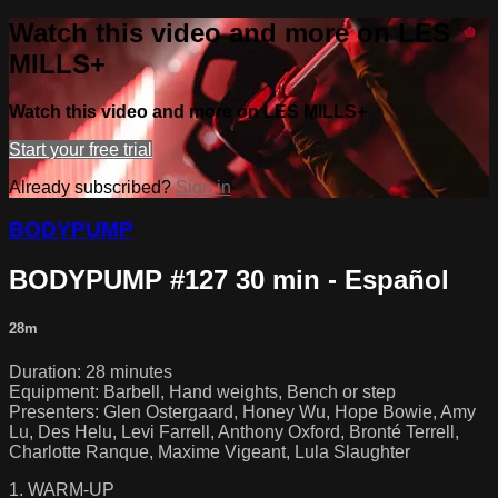
Watch this video and more on LES
MILLS+
Watch this video and more on LES MILLS+
Start your free trial
Already subscribed?
Sign in
BODYPUMP
BODYPUMP #127 30 min - Español
28m
Duration: 28 minutes
Equipment: Barbell, Hand weights, Bench or step
Presenters: Glen Ostergaard, Honey Wu, Hope Bowie, Amy
Lu, Des Helu, Levi Farrell, Anthony Oxford, Bronté Terrell,
Charlotte Ranque, Maxime Vigeant, Lula Slaughter
1. WARM-UP