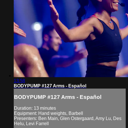
13:58
BODYPUMP #127 Arms - Español
BODYPUMP #127 Arms - Español
Duration: 13 minutes
Equipment: Hand weights, Barbell
Presenters: Ben Main, Glen Ostergaard, Amy Lu, Des
Helu, Levi Farrell