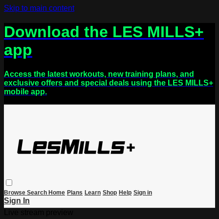
Skip to main content
Download the LES MILLS+
app
Access the latest workouts, new training plans, and
exclusive offers and special deals using the LES MILLS+
mobile app.
Browse
Search
Home
Plans
Learn
Shop
Help
Sign in
Sign In
Live stream preview