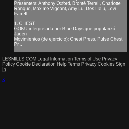
Presenters: Anthony Oxford, Bronté Terrell, Charlotte
Ranque, Maxime Vigeant, Amy Lu, Des Helu, Levi
Farrell
1. CHEST
GOKU interpretada por Blue Days que popularizó
Jaden
Movimientos (de ejercicio): Chest Press, Pulse Chest
Pr...
LESMILLS.COM
Legal Information
Terms of Use
Privacy
Policy
Cookie Declaration
Help
Terms
Privacy
Cookies
Sign
in
×