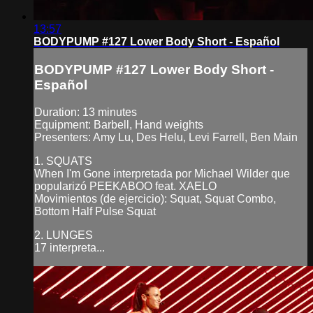
13:57
BODYPUMP #127 Lower Body Short - Español
BODYPUMP #127 Lower Body Short -
Español
Duration: 13 minutes
Equipment: Barbell, Hand weights
Presenters: Amy Lu, Des Helu, Levi Farrell, Ben Main
1. SQUATS
When I'm Gone interpretada por Michael Wilder que
popularizó PEEKABOO feat. XAELO
Movimientos (de ejercicio): Squat, Squat Combo,
Bottom Half Pulse Squat
2. LUNGES
17 interpreta...